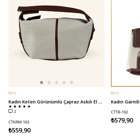
Biriz
Biriz
SEPETE EKLE
SEPETE EKL
Kadın Keten Görünümlü Çapraz Askılı El Çantası - Krem
★
★
★
★
★
2
CTTB-162
₺579,90
CTKRM-163
₺559,90