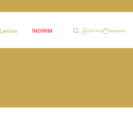
 Çantası
İNDİRİM
Sepetim
0
Üye Girişi