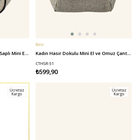
Biriz
SEPETE EKLE
Kadın Hasır Görünümlü Siyah Saplı Mini El ve Omuz Çantası
Kadın Hasır Dokulu Mini El ve Omuz Çantası - Gold-Krem
CTHSR-51
₺599,90
Ücretsiz
Ücretsiz
Kargo
Kargo