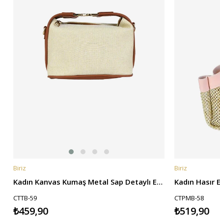
Biriz
Biriz
SEPETE EKLE
SEPETE EKL
Kadın Kanvas Kumaş Metal Sap Detaylı El ve Omuz Çantası - Taba
CTTB-59
CTPMB-58
₺459,90
₺519,90