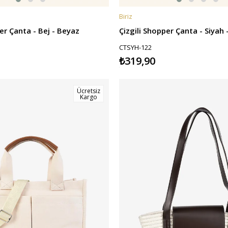
Biriz
E
SEPETE EKLE
er Çanta - Bej - Beyaz
Çizgili Shopper Çanta - Siyah
CTSYH-122
₺319,90
Ücretsiz
Kargo