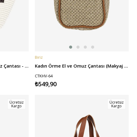
Biriz
SEPETE EKLE
Kadın Kapaklı Jüt İp El ve Omuz Çantası - Krem
Kadın Örme El ve Omuz Çantası (Makyaj Çantalı) - Kahverengi
CTKHV-64
₺549,90
Ücretsiz
Ücretsiz
Kargo
Kargo