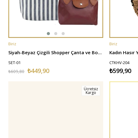
Biriz
Biriz
SEPETE EKLE
SEPETE EKL
Siyah-Beyaz Çizgili Shopper Çanta ve Bordo Pia Mini Çanta Seti
SET-01
CTKHV-204
₺449,90
₺599,90
₺609,80
Ücretsiz
Kargo