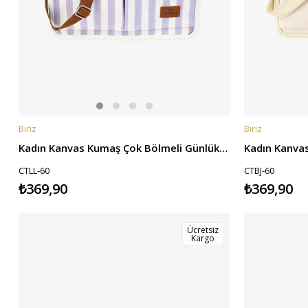
Biriz
Biriz
SEPETE EKLE
SEPETE EKL
Kadın Kanvas Kumaş Çok Bölmeli Günlük El ve Omuz Çantası -Lila
CTLL-60
CTBJ-60
₺369,90
₺369,90
Ücretsiz
Kargo