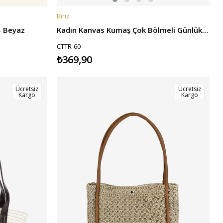
Biriz
SEPETE EKLE
 - Beyaz
Kadın Kanvas Kumaş Çok Bölmeli Günlük El ve Omuz Çantası -Turuncu
CTTR-60
₺369,90
Ücretsiz
Ücretsiz
Kargo
Kargo