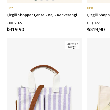
Biriz
Biriz
SEPETE EKLE
SEPETE EKL
Çizgili Shopper Çanta - Bej - Kahverengi
Çizgili Shopp
CTKHV-122
CTBJ-122
₺319,90
₺319,90
Ücretsiz
Kargo