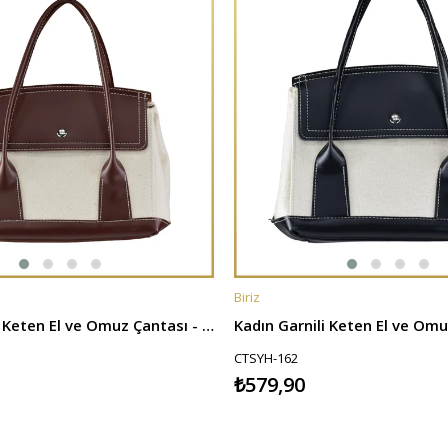
Biriz
E
SEPETE EKLE
Kadın Garnili Keten El ve Omuz Çantası - Taba
CTSYH-162
₺579,90