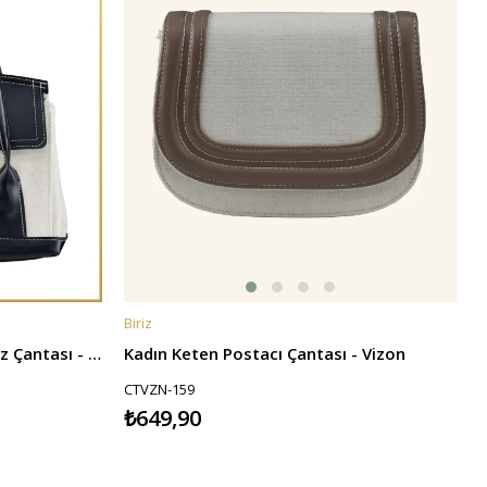
Biriz
SEPETE EKLE
Kadın Garnili Keten El ve Omuz Çantası - Siyah
Kadın Keten Postacı Çantası - Vizon
CTVZN-159
₺649,90