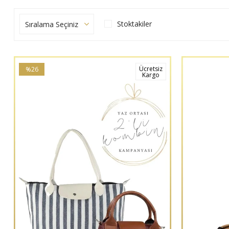
Stoktakiler
Ücretsiz
%26
Kargo
İndirim
%26İndirim