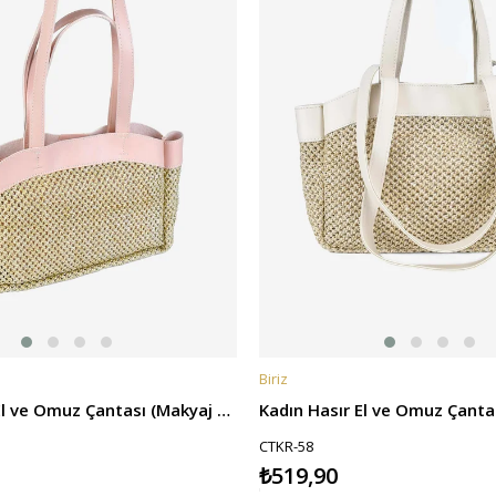
Biriz
E
SEPETE EKLE
Kadın Hasır El ve Omuz Çantası (Makyaj Çantalı) - Pembe
CTKR-58
₺519,90