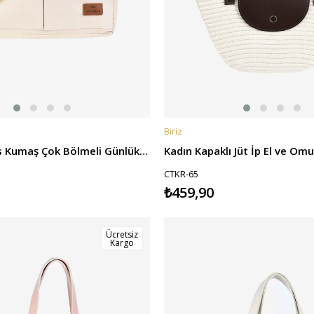
Biriz
E
SEPETE EKLE
Kadın Kanvas Kumaş Çok Bölmeli Günlük El ve Omuz Çantası - Bej
CTKR-65
₺459,90
Ücretsiz
Kargo