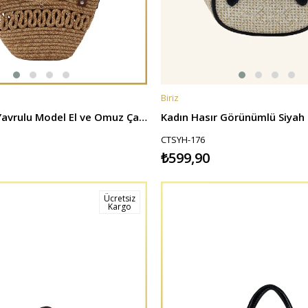
Biriz
E
SEPETE EKLE
Kadın Hasır Yavrulu Model El ve Omuz Çantası - Kahverengi
CTSYH-176
₺599,90
Ücretsiz
Kargo