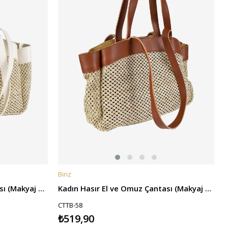
Biriz
SEPETE EKLE
Kadın Hasır El ve Omuz Çantası (Makyaj Çantalı) - Krem
Kadın Hasır El ve Omuz Çantası (Makyaj Çantalı) - Taba
CTTB-58
₺519,90