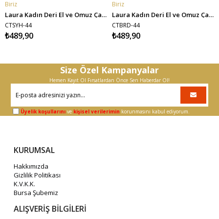
Biriz
Biriz
SEPETE EKLE
SEPETE EKLE
Laura Kadın Deri El ve Omuz Çantası - Siyah
Laura Kadın Deri El ve Omuz Çantası - Bordo
CTSYH-44
CTBRD-44
₺489,90
₺489,90
Size Özel Kampanyalar
Hemen Kayıt Ol Fırsatlardan Önce Sen Haberdar Ol!
Üyelik koşullarını
ve
kişisel verilerimin
korunmasını kabul ediyorum.
KURUMSAL
Hakkımızda
Gizlilik Politikası
K.V.K.K.
Bursa Şubemiz
ALIŞVERİŞ BİLGİLERİ