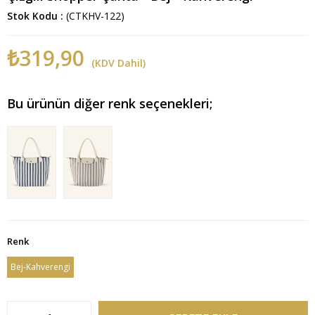
Stok Kodu
(CTKHV-122)
₺319,90
(KDV Dahil)
Bu ürünün diğer renk seçenekleri;
Renk
Bej-Kahverengi