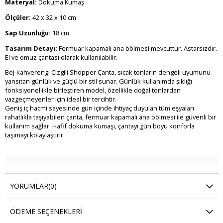
Materyal:
Dokuma Kumaş
Ölçüler:
42 x 32 x 10 cm
Sap Uzunluğu:
18 cm
Tasarım Detayı:
Fermuar kapamalı ana bölmesi mevcuttur. Astarsızdır.
El ve omuz çantası olarak kullanılabilir.
Bej-kahverengi Çizgili Shopper Çanta, sıcak tonların dengeli uyumunu
yansıtan günlük ve güçlü bir stil sunar. Günlük kullanımda şıklığı
fonksiyonellikle birleştiren model, özellikle doğal tonlardan
vazgeçmeyenler için ideal bir tercihtir.
Geniş iç hacmi sayesinde gün içinde ihtiyaç duyulan tüm eşyaları
rahatlıkla taşıyabilen çanta, fermuar kapamalı ana bölmesi ile güvenli bir
kullanım sağlar. Hafif dokuma kumaşı, çantayı gün boyu konforla
taşımayı kolaylaştırır.
YORUMLAR
(0)
ÖDEME SEÇENEKLERI