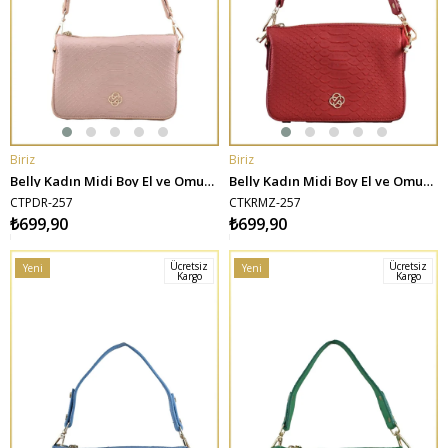
Biriz
Biriz
SEPETE EKLE
SEPETE EKLE
Belly Kadın Midi Boy El ve Omuz Çantası - Pudra
Belly Kadın Midi Boy El ve Omuz Çantası - Kırmızı
CTPDR-257
CTKRMZ-257
₺699,90
₺699,90
Ücretsiz
Ücretsiz
Yeni
Yeni
Kargo
Kargo
Ürün
Ürün