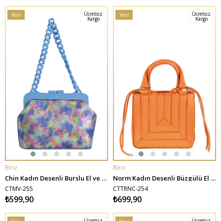
Ücretsiz
Ücretsiz
Yeni
Yeni
Kargo
Kargo
Ürün
Ürün
Biriz
Biriz
SEPETE EKLE
SEPETE EKLE
Chin Kadın Desenli Burslu El ve Omuz Çantası - Mavi
Norm Kadın Desenli Büzgülü El ve Omuz Çantası - Turuncu
CTMV-255
CTTRNC-254
₺599,90
₺699,90
Ücretsiz
Ücretsiz