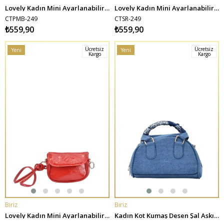
SEPETE EKLE
SEPETE EKLE
Lovely Kadın Mini Ayarlanabilir Askılı Omuz Çantası - Pembe
Lovely Kadın Mini Ayarlanabilir Askılı Omuz Çantası - Sarı
CTPMB-249
CTSR-249
₺559,90
₺559,90
Ücretsiz
Ücretsiz
Yeni
Yeni
Kargo
Kargo
Ürün
Ürün
Biriz
Biriz
SEPETE EKLE
SEPETE EKLE
Lovely Kadın Mini Ayarlanabilir Askılı Omuz Çantası - Kırmızı
Kadın Kot Kumaş Desen Şal Askılı El ve Omuz Çantacı - Koyu Mavi