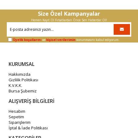
Size Özel Kampanyalar
Hemen Kayıt Ol Fırsatlardan Önce Sen Haberdar Ol!
Üyelik koşullarını
ve
kişisel verilerimin
korunmasını kabul ediyorum.
KURUMSAL
Hakkımızda
Gizlilik Politikası
K.V.K.K.
Bursa Şubemiz
ALIŞVERİŞ BİLGİLERİ
Hesabım
Sepetim
Siparişlerim
İptal & İade Politikası