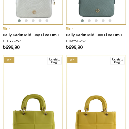
Biriz
Biriz
SEPETE EKLE
SEPETE EKLE
Belly Kadın Midi Boy El ve Omuz Çantası - Beyaz
Belly Kadın Midi Boy El ve Omuz Çantası - Mint Yeşili
CTBYZ-257
CTMYSL-257
₺699,90
₺699,90
Ücretsiz
Ücretsiz
Yeni
Yeni
Kargo
Kargo
Ürün
Ürün