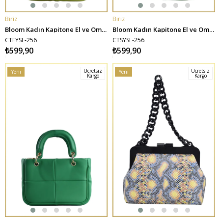
Biriz
Biriz
SEPETE EKLE
SEPETE EKLE
Bloom Kadın Kapitone El ve Omuz Çantası - Fıstık Yeşili
Bloom Kadın Kapitone El ve Omuz Çantası - Su Yeşil
CTFYSL-256
CTSYSL-256
₺599,90
₺599,90
Ücretsiz
Ücretsiz
Yeni
Yeni
Kargo
Kargo
Ürün
Ürün