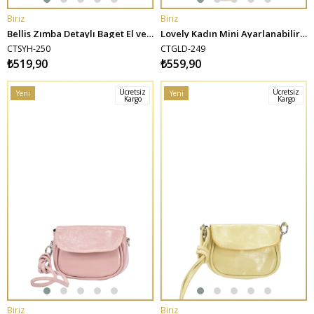
Biriz
Biriz
SEPETE EKLE
SEPETE EKLE
Bellis Zımba Detaylı Baget El ve Omuz Çantası - Siyah
Lovely Kadın Mini Ayarlanabilir Askılı Omuz Çantası - Gold
CTSYH-250
CTGLD-249
₺519,90
₺559,90
Ücretsiz
Ücretsiz
Yeni
Yeni
Kargo
Kargo
Ürün
Ürün
Biriz
Biriz