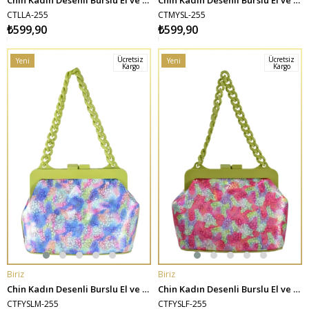
CTLLA-255
CTMYSL-255
₺599,90
₺599,90
Ücretsiz
Ücretsiz
Yeni
Yeni
Kargo
Kargo
Ürün
Ürün
Biriz
Biriz
SEPETE EKLE
SEPETE EKLE
Chin Kadın Desenli Burslu El ve Omuz Çantası - Fıstık Yeşili-Mavi
Chin Kadın Desenli Burslu El ve Omuz Çantası - Fıstık Yeşili-Fuşya
CTFYSLM-255
CTFYSLF-255