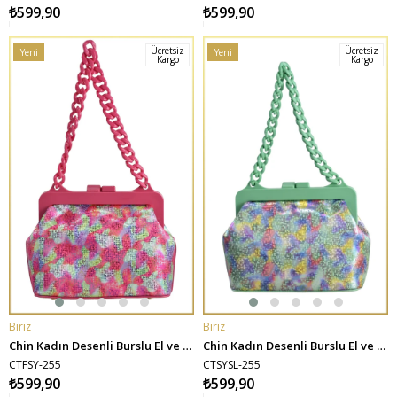
₺599,90
₺599,90
Ücretsiz
Ücretsiz
Yeni
Yeni
Kargo
Kargo
Ürün
Ürün
Biriz
Biriz
SEPETE EKLE
SEPETE EKLE
Chin Kadın Desenli Burslu El ve Omuz Çantası - Fuşya
Chin Kadın Desenli Burslu El ve Omuz Çantası - Su Yeşili
CTFSY-255
CTSYSL-255
₺599,90
₺599,90