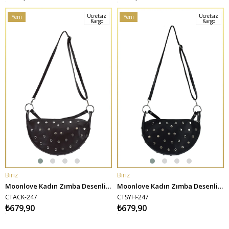
Ücretsiz
Ücretsiz
Yeni
Yeni
Kargo
Kargo
Ürün
Ürün
Biriz
Biriz
SEPETE EKLE
SEPETE EKLE
Moonlove Kadın Zımba Desenli El ve Omuz Çantası - Acı Kahve
Moonlove Kadın Zımba Desenli El ve Omuz Çantası - Siyah
CTACK-247
CTSYH-247
₺679,90
₺679,90