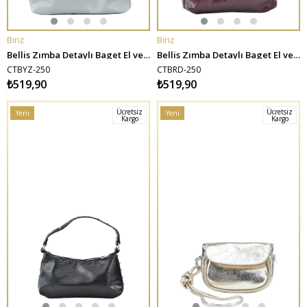
Biriz
Biriz
SEPETE EKLE
SEPETE EKLE
Bellis Zımba Detaylı Baget El ve Omuz Çantası - Beyaz
Bellis Zımba Detaylı Baget El ve Omuz Çantası - Bordo
CTBYZ-250
CTBRD-250
₺519,90
₺519,90
Ücretsiz
Ücretsiz
Yeni
Yeni
Kargo
Kargo
Ürün
Ürün