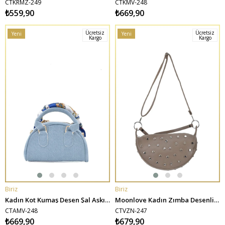
CTKRMZ-249
CTKMV-248
₺559,90
₺669,90
Ücretsiz
Ücretsiz
Yeni
Yeni
Kargo
Kargo
Ürün
Ürün
Biriz
Biriz
SEPETE EKLE
SEPETE EKLE
Kadın Kot Kumaş Desen Şal Askılı El ve Omuz Çantacı - Açık Mavi
Moonlove Kadın Zımba Desenli El ve Omuz Çantası - Vizon
CTAMV-248
CTVZN-247
₺669,90
₺679,90