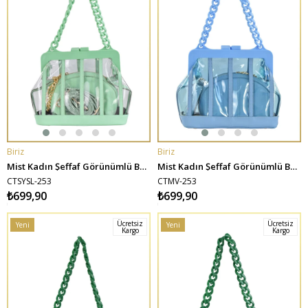
Biriz
Biriz
SEPETE EKLE
SEPETE EKLE
Mist Kadın Şeffaf Görünümlü Burslu Kalın Zincirli Çanta - Su Yeşili
Mist Kadın Şeffaf Görünümlü Burslu Kalın Zincirli Çanta - Mavi
CTSYSL-253
CTMV-253
₺699,90
₺699,90
Ücretsiz
Ücretsiz
Yeni
Yeni
Kargo
Kargo
Ürün
Ürün