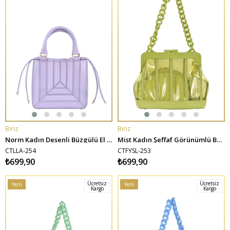
Biriz
Biriz
SEPETE EKLE
SEPETE EKLE
Norm Kadın Desenli Büzgülü El ve Omuz Çantası - Lila
Mist Kadın Şeffaf Görünümlü Burslu Kalın Zincirli Çanta - Fıstık Yeşili
CTLLA-254
CTFYSL-253
₺699,90
₺699,90
Ücretsiz
Ücretsiz
Yeni
Yeni
Kargo
Kargo
Ürün
Ürün