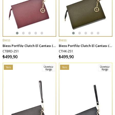
Biess
Biess
SEPETE EKLE
SEPETE EKLE
Biess Portföy Clutch El Çantası (Charm Hediyeli) - Bordo
Biess Portföy Clutch El Çantası (Charm Hediyeli) - Haki
CTBRD-251
CTHK-251
₺499,90
₺499,90
Ücretsiz
Ücretsiz
Yeni
Yeni
Kargo
Kargo
Ürün
Ürün