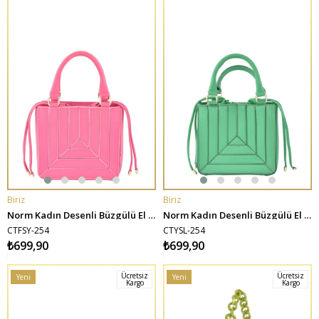
Biriz
Biriz
SEPETE EKLE
SEPETE EKLE
Norm Kadın Desenli Büzgülü El ve Omuz Çantası - Fuşya
Norm Kadın Desenli Büzgülü El ve Omuz Çantası - Yeşil
CTFSY-254
CTYSL-254
₺699,90
₺699,90
Ücretsiz
Ücretsiz
Yeni
Yeni
Kargo
Kargo
Ürün
Ürün