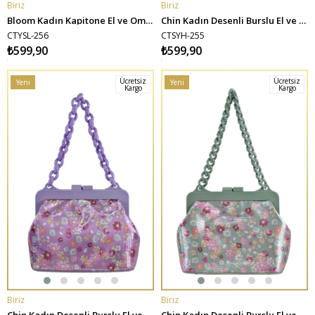
Biriz
Biriz
SEPETE EKLE
SEPETE EKLE
Bloom Kadın Kapitone El ve Omuz Çantası - Yeşil
Chin Kadın Desenli Burslu El ve Omuz Çantası - Siyah
CTYSL-256
CTSYH-255
₺599,90
₺599,90
Ücretsiz
Ücretsiz
Yeni
Yeni
Kargo
Kargo
Ürün
Ürün
Biriz
Biriz
SEPETE EKLE
SEPETE EKLE
Chin Kadın Desenli Burslu El ve Omuz Çantası - Lila
Chin Kadın Desenli Burslu El ve Omuz Çantası - Mint Yeşili