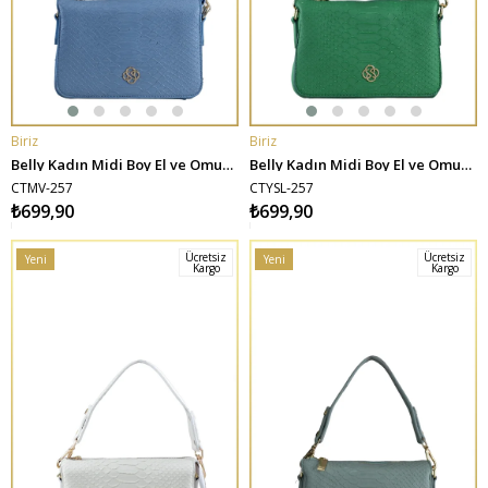
Biriz
Biriz
SEPETE EKLE
SEPETE EKLE
Belly Kadın Midi Boy El ve Omuz Çantası - Mavi
Belly Kadın Midi Boy El ve Omuz Çantası - Yeşil
CTMV-257
CTYSL-257
₺699,90
₺699,90
Ücretsiz
Ücretsiz
Yeni
Yeni
Kargo
Kargo
Ürün
Ürün