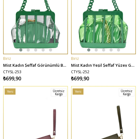
Biriz
Biriz
SEPETE EKLE
SEPETE EKLE
Mist Kadın Şeffaf Görünümlü Burslu Kalın Zincirli Çanta - Yeşil
Mist Kadın Yeşil Şeffaf Yüzey Görünümlü Burslu Kalın Zincirli Çanta - Yeşil
CTYSL-253
CTYSL-252
₺699,90
₺699,90
Ücretsiz
Ücretsiz
Yeni
Yeni
Kargo
Kargo
Ürün
Ürün