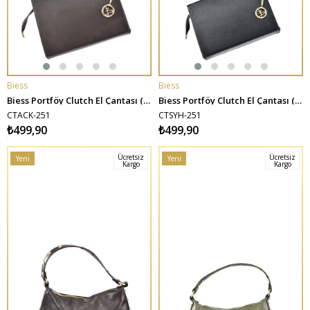
Biess
Biess
SEPETE EKLE
SEPETE EKLE
Biess Portföy Clutch El Çantası (Charm Hediyeli) - Acı Kahve
Biess Portföy Clutch El Çantası (Charm Hediyeli) - Siyah
CTACK-251
CTSYH-251
₺499,90
₺499,90
Ücretsiz
Ücretsiz
Yeni
Yeni
Kargo
Kargo
Ürün
Ürün