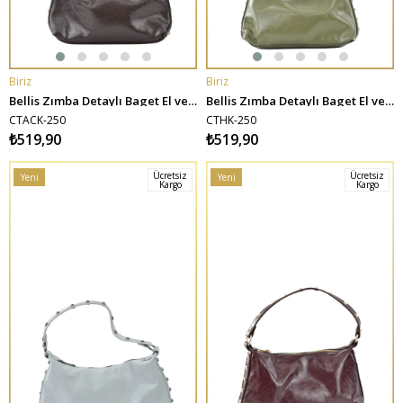
Biriz
Biriz
SEPETE EKLE
SEPETE EKLE
Bellis Zımba Detaylı Baget El ve Omuz Çantası - Acı Kahve
Bellis Zımba Detaylı Baget El ve Omuz Çantası - Haki
CTACK-250
CTHK-250
₺519,90
₺519,90
Ücretsiz
Ücretsiz
Yeni
Yeni
Kargo
Kargo
Ürün
Ürün