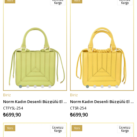
Yeni
Yeni
Kargo
Kargo
Ürün
Ürün
Biriz
Biriz
SEPETE EKLE
SEPETE EKLE
Norm Kadın Desenli Büzgülü El ve Omuz Çantası - Fıstık Yeşili
Norm Kadın Desenli Büzgülü El ve Omuz Çantası - Sarı
CTFYSL-254
CTSR-254
₺699,90
₺699,90
Ücretsiz
Ücretsiz
Yeni
Yeni
Kargo
Kargo
Ürün
Ürün