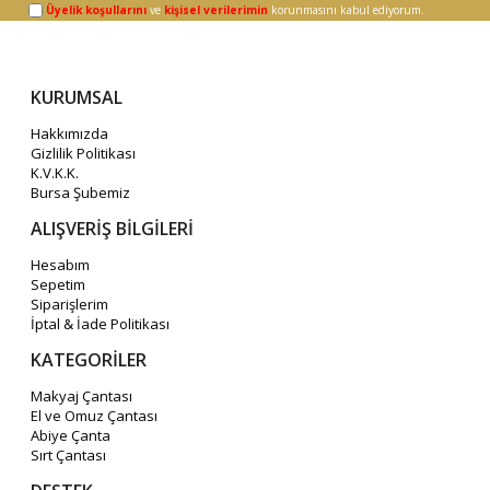
Üyelik koşullarını
ve
kişisel verilerimin
korunmasını kabul ediyorum.
KURUMSAL
Hakkımızda
Gizlilik Politikası
K.V.K.K.
Bursa Şubemiz
ALIŞVERİŞ BİLGİLERİ
Hesabım
Sepetim
Siparişlerim
İptal & İade Politikası
KATEGORİLER
Makyaj Çantası
El ve Omuz Çantası
Abiye Çanta
Sırt Çantası