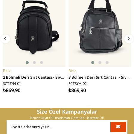
Biriz
Biriz
SEPETE EKLE
SEPETE EKLE
2 Bölmeli Deri Sırt Çantası - Siyah
3 Bölmeli Deri Sırt Çantası - Siyah
SCTSYH-01
SCTSYH-02
₺869,90
₺869,90
Size Özel Kampanyalar
Hemen Kayıt Ol Fırsatlardan Önce Sen Haberdar Ol!