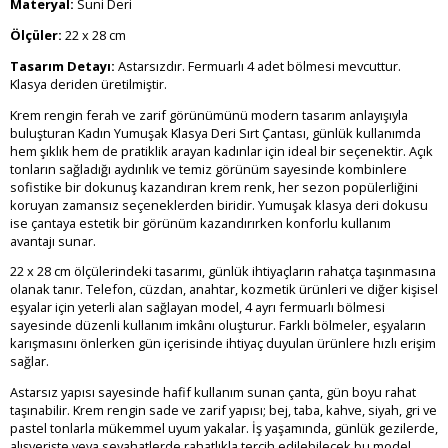
Materyal:
Suni Deri
Ölçüler:
22 x 28 cm
Tasarım Detayı:
Astarsızdır. Fermuarlı 4 adet bölmesi mevcuttur.
Klasya deriden üretilmiştir.
Krem rengin ferah ve zarif görünümünü modern tasarım anlayışıyla
buluşturan Kadın Yumuşak Klasya Deri Sırt Çantası, günlük kullanımda
hem şıklık hem de pratiklik arayan kadınlar için ideal bir seçenektir. Açık
tonların sağladığı aydınlık ve temiz görünüm sayesinde kombinlere
sofistike bir dokunuş kazandıran krem renk, her sezon popülerliğini
koruyan zamansız seçeneklerden biridir. Yumuşak klasya deri dokusu
ise çantaya estetik bir görünüm kazandırırken konforlu kullanım
avantajı sunar.
22 x 28 cm ölçülerindeki tasarımı, günlük ihtiyaçların rahatça taşınmasına
olanak tanır. Telefon, cüzdan, anahtar, kozmetik ürünleri ve diğer kişisel
eşyalar için yeterli alan sağlayan model, 4 ayrı fermuarlı bölmesi
sayesinde düzenli kullanım imkânı oluşturur. Farklı bölmeler, eşyaların
karışmasını önlerken gün içerisinde ihtiyaç duyulan ürünlere hızlı erişim
sağlar.
Astarsız yapısı sayesinde hafif kullanım sunan çanta, gün boyu rahat
taşınabilir. Krem rengin sade ve zarif yapısı; bej, taba, kahve, siyah, gri ve
pastel tonlarla mükemmel uyum yakalar. İş yaşamında, günlük gezilerde,
alışverişte veya seyahatlerde rahatlıkla tercih edilebilecek bu model,