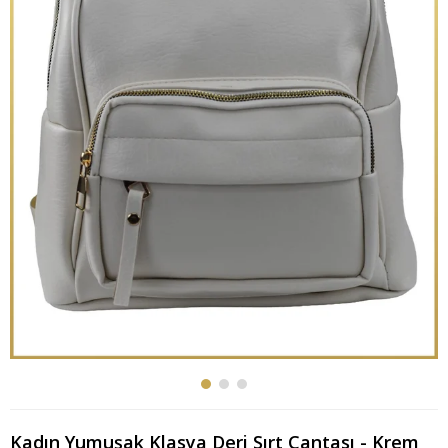
Kadın Yumuşak Klasya Deri Sırt Çantası - Krem