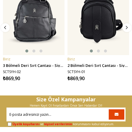
Biriz
Biriz
SEPETE EKLE
SEPETE EKLE
3 Bölmeli Deri Sırt Çantası - Siyah
2 Bölmeli Deri Sırt Çantası - Siyah
SCTSYH-02
SCTSYH-01
₺869,90
₺869,90
Size Özel Kampanyalar
Hemen Kayıt Ol Fırsatlardan Önce Sen Haberdar Ol!
Üyelik koşullarını
ve
kişisel verilerimin
korunmasını kabul ediyorum.