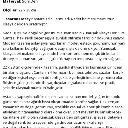
Materyal:
Suni Deri
Ölçüler:
22 x 28 cm
Tasarım Detayı:
Astarsızdır. Fermuarlı 4 adet bölmesi mevcuttur.
Klasya deriden üretilmiştir.
Sade, güçlü ve doğal bir görünüm sunan Kadın Yumuşak Klasya Deri Sırt
Çantası, haki renk seçeneğiyle günlük stilinize farklı bir dokunuş katıyor.
Modern tasarım anlayışıyla hazırlanan model, estetik görünümünün yanı
sıra kullanım kolaylığı sağlayan detaylarıyla da öne çıkıyor. Yumuşak
klasya deri malzeme sayesinde hem konforlu hem de şık bir kullanım
deneyimi sunan sırt çantası, günlük hayatın temposuna uyum sağlıyor.
22 x 28 cm ölçülerindeki tasarım, günlük ihtiyaçların taşınması için ideal
bir alan oluşturur. Çantanın 4 fermuarlı bölmesi, telefon, cüzdan, kartlık
ve diğer kişisel eşyaların düzenli şekilde yerleştirilmesine yardımcı olur.
Böylece gün içerisinde ihtiyaç duyulan eşyalara daha hızlı ve pratik
şekilde ulaşmak mümkün hale gelir.
Astarsız yapısıyla hafif kullanım avantajı sunan model, yoğun tempolu
günlerde ekstra ağırlık hissi oluşturmadan konfor sağlar. Haki rengin
zamansız ve doğal görünümü, özellikle casual ve spor şık kombinlerde
etkileyici bir tamamlayıcı olarak öne çıkar. Dört mevsim kullanılabilecek
karaktere sahip olan yumuşak klasya deri sırt çantası, işlevsel detayları
ve doğal renk tonu sayesinde gardırobunuzun en kullanışlı
parçalarından biri olmaya adaydır. Hem günlük ihtiyaçlarınızı düzenli