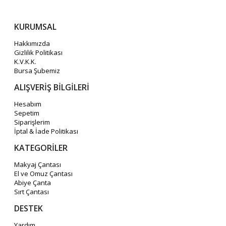
KURUMSAL
Hakkımızda
Gizlilik Politikası
K.V.K.K.
Bursa Şubemiz
ALIŞVERİŞ BİLGİLERİ
Hesabım
Sepetim
Siparişlerim
İptal & İade Politikası
KATEGORİLER
Makyaj Çantası
El ve Omuz Çantası
Abiye Çanta
Sırt Çantası
DESTEK
Yardım