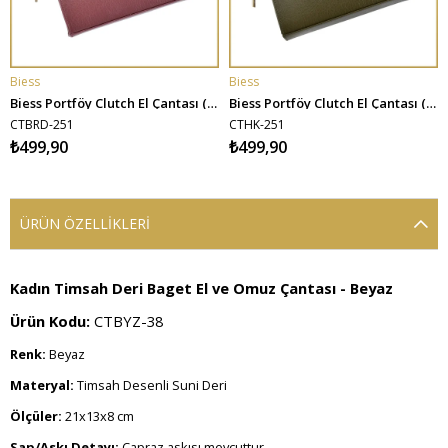
Biess
Biess
SEPETE EKLE
SEPETE EKLE
Biess Portföy Clutch El Çantası (Charm Hediyeli) - Bordo
Biess Portföy Clutch El Çantası (Charm Hediyeli) - Haki
CTBRD-251
CTHK-251
₺499,90
₺499,90
ÜRÜN ÖZELLIKLERI
Kadın Timsah Deri Baget El ve Omuz Çantası - Beyaz
Ürün Kodu:
CTBYZ-38
Renk:
Beyaz
Materyal:
Timsah Desenli Suni Deri
Ölçüler:
21x13x8 cm
Sap/Askı Detayı:
Çapraz askısı mevcuttur.