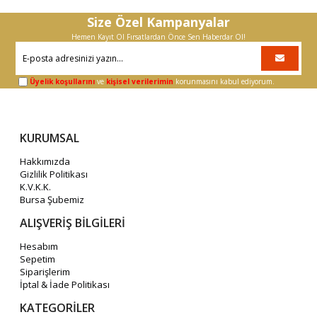
Size Özel Kampanyalar
Hemen Kayıt Ol Fırsatlardan Önce Sen Haberdar Ol!
Üyelik koşullarını
ve
kişisel verilerimin
korunmasını kabul ediyorum.
KURUMSAL
Hakkımızda
Gizlilik Politikası
K.V.K.K.
Bursa Şubemiz
ALIŞVERİŞ BİLGİLERİ
Hesabım
Sepetim
Siparişlerim
İptal & İade Politikası
KATEGORİLER