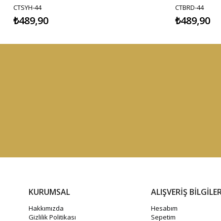
CTSYH-44
CTBRD-44
₺489,90
₺489,90
KURUMSAL
ALIŞVERİŞ BİLGİLER
Hakkımızda
Hesabım
Gizlilik Politikası
Sepetim