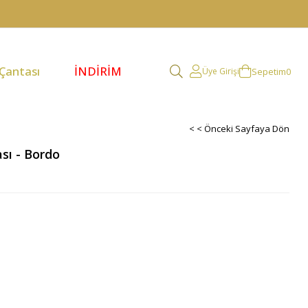
 Çantası
İNDİRİM
Sepetim
0
Üye Girişi
< < Önceki Sayfaya Dön
sı - Bordo