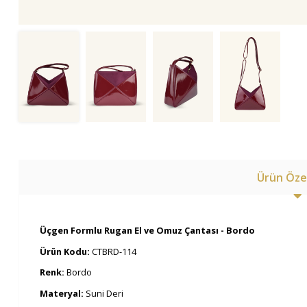
Ürün Özel
Üçgen Formlu Rugan El ve Omuz Çantası - Bordo
Ürün Kodu:
CTBRD-114
Renk:
Bordo
Materyal:
Suni Deri