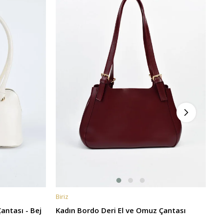
Biriz
B
SEPETE EKLE
antası - Bej
Kadın Bordo Deri El ve Omuz Çantası