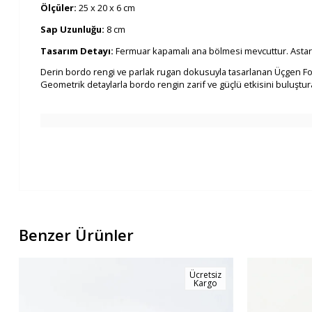
Ölçüler:
25 x 20 x 6 cm
Sap Uzunluğu:
8 cm
Tasarım Detayı:
Fermuar kapamalı ana bölmesi mevcuttur. Astarsızd
Derin bordo rengi ve parlak rugan dokusuyla tasarlanan Üçgen Form 
Geometrik detaylarla bordo rengin zarif ve güçlü etkisini buluştur
Benzer Ürünler
Ücretsiz
Kargo