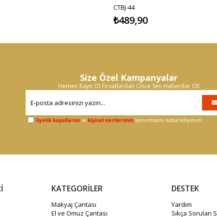
CTBJ-44
₺489,90
Size Özel Kampanyalar
Hemen Kayıt Ol Fırsatlardan Önce Sen Haberdar Ol!
Üyelik koşullarını
ve
kişisel verilerimin
korunmasını kabul ediyorum.
İ
KATEGORİLER
DESTEK
Makyaj Çantası
Yardım
El ve Omuz Çantası
Sıkça Sorulan S