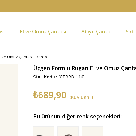
sı
El ve Omuz Çantası
Abiye Çanta
Sırt
l ve Omuz Çantası - Bordo
Üçgen Formlu Rugan El ve Omuz Çanta
Stok Kodu
(CTBRD-114)
₺689,90
(KDV Dahil)
Bu ürünün diğer renk seçenekleri;