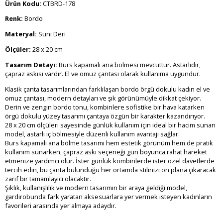
Ürün Kodu:
CTBRD-178
Renk:
Bordo
Materyal:
Suni Deri
Ölçüler:
28 x 20 cm
Tasarım Detayı:
Burs kapamalı ana bölmesi mevcuttur. Astarlıdır,
çapraz askısı vardır. El ve omuz çantası olarak kullanıma uygundur.
Klasik çanta tasarımlarından farklılaşan bordo örgü dokulu kadın el ve
omuz çantası, modern detayları ve şık görünümüyle dikkat çekiyor.
Derin ve zengin bordo tonu, kombinlere sofistike bir hava katarken
örgü dokulu yüzey tasarımı çantaya özgün bir karakter kazandırıyor.
28 x 20 cm ölçüleri sayesinde günlük kullanım için ideal bir hacim sunan
model, astarlı iç bölmesiyle düzenli kullanım avantajı sağlar.
Burs kapamalı ana bölme tasarımı hem estetik görünüm hem de pratik
kullanım sunarken, çapraz askı seçeneği gün boyunca rahat hareket
etmenize yardımcı olur. İster günlük kombinlerde ister özel davetlerde
tercih edin, bu çanta bulunduğu her ortamda stilinizi ön plana çıkaracak
zarif bir tamamlayıcı olacaktır.
Şıklık, kullanışlılık ve modern tasarımın bir araya geldiği model,
gardırobunda fark yaratan aksesuarlara yer vermek isteyen kadınların
favorileri arasında yer almaya adaydır.