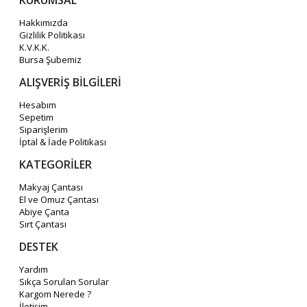
KURUMSAL
Hakkımızda
Gizlilik Politikası
K.V.K.K.
Bursa Şubemiz
ALIŞVERİŞ BİLGİLERİ
Hesabım
Sepetim
Siparişlerim
İptal & İade Politikası
KATEGORİLER
Makyaj Çantası
El ve Omuz Çantası
Abiye Çanta
Sırt Çantası
DESTEK
Yardım
Sıkça Sorulan Sorular
Kargom Nerede ?
İletişim