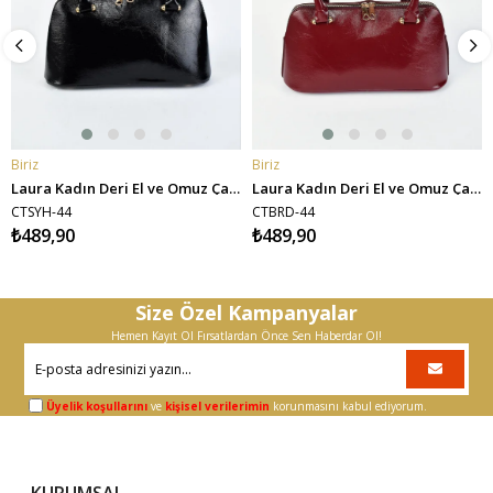
Biriz
Biriz
SEPETE EKLE
SEPETE EKLE
Laura Kadın Deri El ve Omuz Çantası - Siyah
Laura Kadın Deri El ve Omuz Çantası - Bordo
CTSYH-44
CTBRD-44
₺489,90
₺489,90
Size Özel Kampanyalar
Hemen Kayıt Ol Fırsatlardan Önce Sen Haberdar Ol!
Üyelik koşullarını
ve
kişisel verilerimin
korunmasını kabul ediyorum.