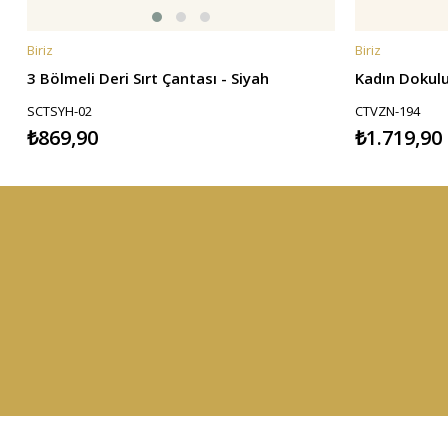
Biriz
Biriz
SEPETE EKLE
SEPETE EKL
3 Bölmeli Deri Sırt Çantası - Siyah
SCTSYH-02
CTVZN-194
₺869,90
₺1.719,90