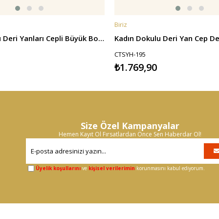
Biriz
E
SEPETE EKLE
Kadın Dokulu Deri Yanları Cepli Büyük Boy Sırt Çantası - Vizon-Taba
CTSYH-195
₺1.769,90
Size Özel Kampanyalar
Hemen Kayıt Ol Fırsatlardan Önce Sen Haberdar Ol!
Üyelik koşullarını
ve
kişisel verilerimin
korunmasını kabul ediyorum.