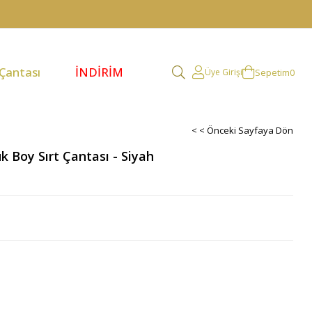
 Çantası
İNDİRİM
Sepetim
0
Üye Girişi
< < Önceki Sayfaya Dön
k Boy Sırt Çantası - Siyah