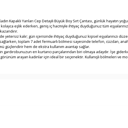
 Kadın Kapaklı Yanları Cep Detaylı Büyük Boy Sırt Çantası, günlük hayatın y
kolayca eşlik ederken, geniş iç hacmiyle ihtiyaç duyduğunuz tüm eşyalarınızı 
kazandırır.
yetersiz kalır; gün içerisinde ihtiyaç duyduğunuz kişisel eşyalarınızı düzenli
sağlarken, toplam 7 adet fermuarlı bölmesi sayesinde telefon, cüzdan, anahta
ü güçlendirir hem de ekstra kullanım avantajı sağlar.
 gardırobunuzun en kurtarıcı parçalarından biri olmaya adaydır. İşe giderken
görünüm arayan kadınlar için ideal bir seçenektir. Kullanışlı bölmeleri ve m