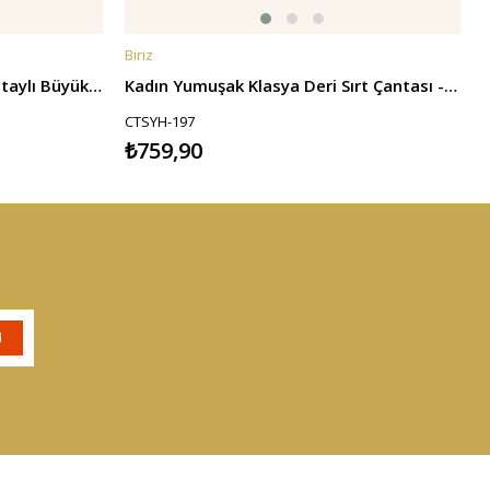
Biriz
B
SEPETE EKLE
Kadın Dokulu Deri Yan Cep Detaylı Büyük Boy Sırt Çantası - Siyah
Kadın Yumuşak Klasya Deri Sırt Çantası - Siyah
2
CTSYH-197
₺759,90