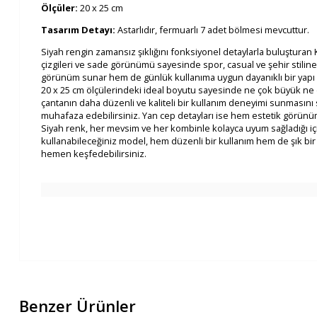
Ölçüler:
20 x 25 cm
Tasarım Detayı:
Astarlıdır, fermuarlı 7 adet bölmesi mevcuttur.
Siyah rengin zamansız şıklığını fonksiyonel detaylarla buluşturan
çizgileri ve sade görünümü sayesinde spor, casual ve şehir stiline 
görünüm sunar hem de günlük kullanıma uygun dayanıklı bir yapı 
20 x 25 cm ölçülerindeki ideal boyutu sayesinde ne çok büyük ne de 
çantanın daha düzenli ve kaliteli bir kullanım deneyimi sunmasını 
muhafaza edebilirsiniz. Yan cep detayları ise hem estetik görünüm
Siyah renk, her mevsim ve her kombinle kolayca uyum sağladığı için
kullanabileceğiniz model, hem düzenli bir kullanım hem de şık bir 
hemen keşfedebilirsiniz.
Benzer Ürünler