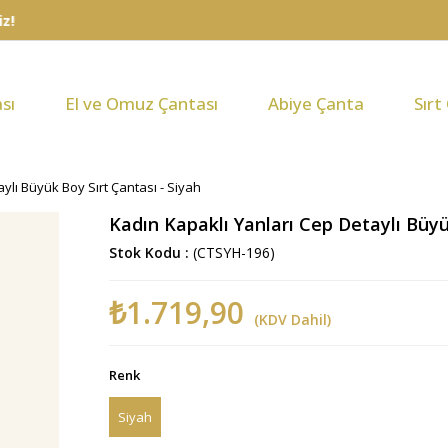
sı
El ve Omuz Çantası
Abiye Çanta
Sırt
ylı Büyük Boy Sırt Çantası - Siyah
Kadın Kapaklı Yanları Cep Detaylı Büyü
Stok Kodu
(CTSYH-196)
₺1.719,90
(KDV Dahil)
Renk
Siyah