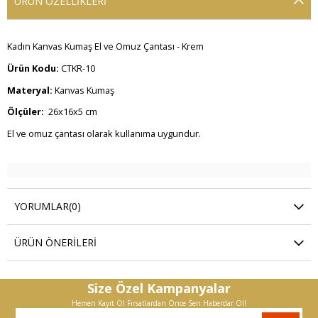
ÜRÜN ÖZELLIKLERI
Kadın Kanvas Kumaş El ve Omuz Çantası - Krem
Ürün Kodu:
CTKR-10
Materyal:
Kanvas Kumaş
Ölçüler:
26x16x5 cm
El ve omuz çantası olarak kullanıma uygundur.
YORUMLAR
(0)
ÜRÜN ÖNERILERI
Size Özel Kampanyalar
Hemen Kayıt Ol Fırsatlardan Önce Sen Haberdar Ol!