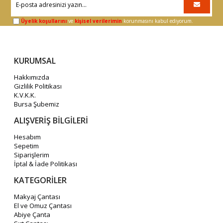
Üyelik koşullarını
ve
kişisel verilerimin
korunmasını kabul ediyorum.
KURUMSAL
Hakkımızda
Gizlilik Politikası
K.V.K.K.
Bursa Şubemiz
ALIŞVERİŞ BİLGİLERİ
Hesabım
Sepetim
Siparişlerim
İptal & İade Politikası
KATEGORİLER
Makyaj Çantası
El ve Omuz Çantası
Abiye Çanta