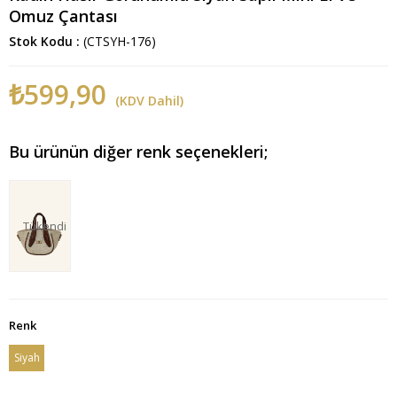
Omuz Çantası
Stok Kodu
(CTSYH-176)
₺599,90
(KDV Dahil)
Bu ürünün diğer renk seçenekleri;
Tükendi
Renk
Siyah