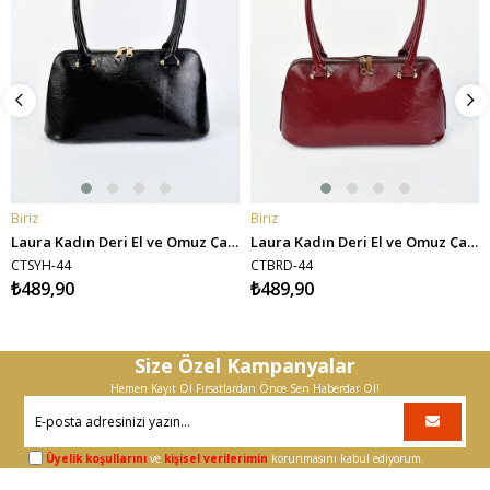
Biriz
Biriz
SEPETE EKLE
SEPETE EKLE
Laura Kadın Deri El ve Omuz Çantası - Siyah
Laura Kadın Deri El ve Omuz Çantası - Bordo
CTSYH-44
CTBRD-44
₺489,90
₺489,90
Size Özel Kampanyalar
Hemen Kayıt Ol Fırsatlardan Önce Sen Haberdar Ol!
Üyelik koşullarını
ve
kişisel verilerimin
korunmasını kabul ediyorum.