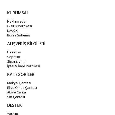
KURUMSAL
Hakkımızda
Gizlilik Politikası
K.V.K.K.
Bursa Şubemiz
ALIŞVERİŞ BİLGİLERİ
Hesabım
Sepetim
Siparişlerim
İptal & İade Politikası
KATEGORİLER
Makyaj Çantası
El ve Omuz Çantası
Abiye Çanta
Sırt Çantası
DESTEK
Yardım