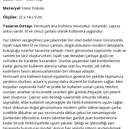
Materyal:
Hasır Dokulu
Ölçüler:
22 x 14 x 9 cm
Tasarım Detayı:
Fermuarlı ana bölmesi mevcuttur. Astarlıdır, çapraz
askısı vardır. El ve omuz çantası olarak kullanıma uygundur.
Yaz stilinin vazgeçilmez parçalarından biri olan Kadın Hasır Görünümlü
Siyah Saplı Mini El ve Omuz Çantası, doğal dokuların modern detaylarla
buluştuğu özel bir tasarıma sahiptir. Hasır görünümü sayesinde sıcak ve
samimi bir tarz oluştururken, siyah sap detayları çantaya güçlü ve
sofistike bir karakter kazandırır. Günlük yaşamdan tatil kombinlerine
kadar geniş bir kullanım alanına sahip olan bu model, stil sahibi
kadınların favori aksesuarlarından biri olmaya adaydır.
Fermuarlı ana bölmesi kişisel eşyalarınızı güvenli bir şekilde taşımanıza
yardımcı olurken, astarlı iç yüzeyi daha düzenli bir kullanım sağlar. Mini
boyutları sayesinde hafif ve pratik bir kullanım sunan çanta, telefon,
cüzdan, anahtar ve kozmetik ürünleri gibi günlük ihtiyaçlar için yeterli
alan oluşturur. Çapraz askı desteği sayesinde omuzda rahatça
taşınabilir, elde kullanım seçeneğiyle de farklı kombinlere uyum sağlar.
Hasır dokunun doğal görünümünü modern şehir stiline taşıyan çanta,
özellikle ilkbahar ve yaz sezonunda dikkat çekici bir tamamlayıcıdır.
Şortlardan elbiselere, keten takımlardan günlük jean kombinlerine
kadar birçok farklı kıyafetle uyum yakalar. Şıklığı ve işlevselliği aynı
tasarımda buluşturan model, günün her anında stilinizi güçlendirmek