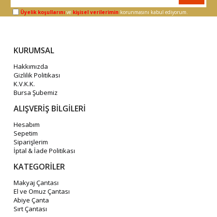
Üyelik koşullarını
ve
kişisel verilerimin
korunmasını kabul ediyorum.
KURUMSAL
Hakkımızda
Gizlilik Politikası
K.V.K.K.
Bursa Şubemiz
ALIŞVERİŞ BİLGİLERİ
Hesabım
Sepetim
Siparişlerim
İptal & İade Politikası
KATEGORİLER
Makyaj Çantası
El ve Omuz Çantası
Abiye Çanta
Sırt Çantası