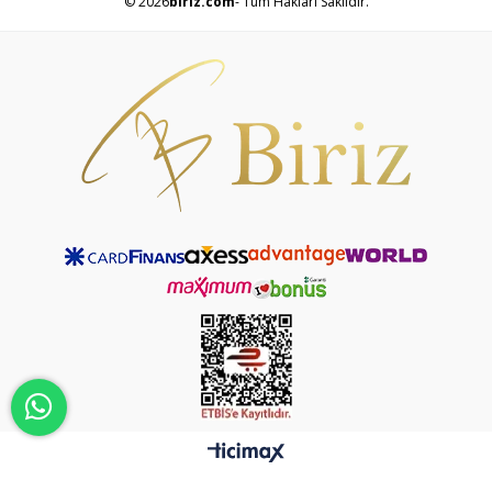
© 2026
biriz.com
- Tüm Hakları Saklıdır.