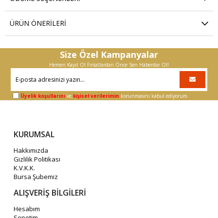
ÜRÜN ÖNERILERI
Size Özel Kampanyalar
Hemen Kayıt Ol Fırsatlardan Önce Sen Haberdar Ol!
Üyelik koşullarını
ve
kişisel verilerimin
korunmasını kabul ediyorum.
KURUMSAL
Hakkımızda
Gizlilik Politikası
K.V.K.K.
Bursa Şubemiz
ALIŞVERİŞ BİLGİLERİ
Hesabım
Sepetim