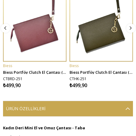
Biess
Biess
SEPETE EKLE
SEPETE EKLE
Biess Portföy Clutch El Çantası (Charm Hediyeli) - Bordo
Biess Portföy Clutch El Çantası (Charm Hediyeli) - Haki
CTBRD-251
CTHK-251
₺499,90
₺499,90
ÜRÜN ÖZELLIKLERI
Kadın Deri Mini El ve Omuz Çantası - Taba