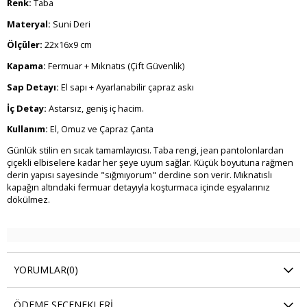
Renk:
Taba
Materyal:
Suni Deri
Ölçüler:
22x16x9 cm
Kapama:
Fermuar + Mıknatıs (Çift Güvenlik)
Sap Detayı:
El sapı + Ayarlanabilir çapraz askı
İç Detay:
Astarsız, geniş iç hacim.
Kullanım:
El, Omuz ve Çapraz Çanta
Günlük stilin en sıcak tamamlayıcısı. Taba rengi, jean pantolonlardan
çiçekli elbiselere kadar her şeye uyum sağlar. Küçük boyutuna rağmen
derin yapısı sayesinde "sığmıyorum" derdine son verir. Mıknatıslı
kapağın altındaki fermuar detayıyla koşturmaca içinde eşyalarınız
dökülmez.
YORUMLAR
(0)
ÖDEME SEÇENEKLERI