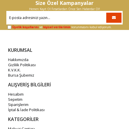
Size Özel Kampanyalar
Hemen Kayıt Ol Fırsatlardan Önce Sen Haberdar Ol!
Üyelik koşullarını
ve
kişisel verilerimin
korunmasını kabul ediyorum.
KURUMSAL
Hakkımızda
Gizlilik Politikası
K.V.K.K.
Bursa Şubemiz
ALIŞVERİŞ BİLGİLERİ
Hesabım
Sepetim
Siparişlerim
İptal & İade Politikası
KATEGORİLER
Makyaj Çantası