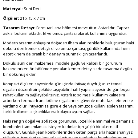
Materyal:
Suni Deri
Ölçüler:
21 x 15 x 7 cm
Tasarım Detayı:
Fermuarlı ana bölmesi mevcuttur. Astarlıdır. Çapraz
askısı bulunmaktadır. El ve omuz çantası olarak kullanıma uygundur.
Modern tasarım anlayışını doğadan ilham alan renklerle buluşturan haki
dokulu deri kemer detaylı el ve omuz çantası, günlük kullanımda hem
estetik hem de pratik bir deneyim sunmak için tasarlandı.
Dokulu suni deri malzemesi modele güçlü ve kaliteli bir görünüm
kazandırırken ön bölümde yer alan kemer detayı sade tasarıma özgün
bir dokunuş ekler.
Kompakt ölçüleri sayesinde gün içinde ihtiyaç duyduğunuz temel
eşyaları düzenli bir şekilde taşıyabilir, hafif yapısı sayesinde gün boyu
rahat kullanım sağlayabilirsiniz. Astarlı iç bölmesi kullanım kalitesini
artırırken fermuarlı ana bölme eşyalarınızı güvenle muhafaza etmenize
yardımcı olur. İhtiyacınıza göre elde veya omuzda kullanılabilen tasarımı,
farklı kullanım alışkanlıklarına kolayca uyum sağlar.
Haki rengin doğal ve sofistike görünümü, özellikle minimal ve zamansız
kombinleri tamamlamak isteyen kadınlar için güçlü bir alternatif
oluşturur. Günlük jean kombinlerinden keten parçalarla hazırlanan yaz
stillerine, trençkot ve botlarla oluşturulan sonbahar kombinlerinden