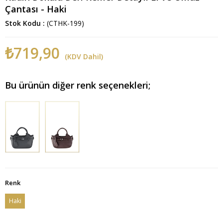
Çantası - Haki
Stok Kodu
(CTHK-199)
₺719,90
(KDV Dahil)
Bu ürünün diğer renk seçenekleri;
Renk
Haki