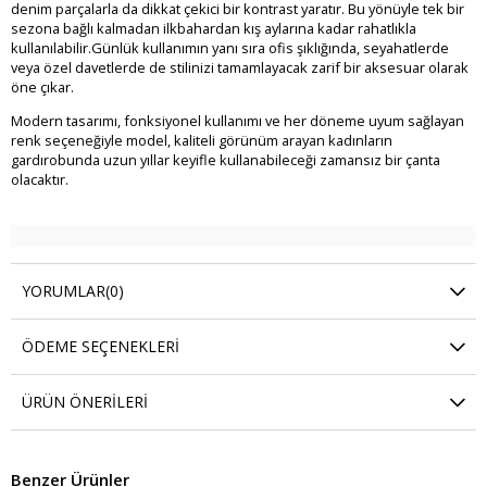
denim parçalarla da dikkat çekici bir kontrast yaratır. Bu yönüyle tek bir
sezona bağlı kalmadan ilkbahardan kış aylarına kadar rahatlıkla
kullanılabilir.Günlük kullanımın yanı sıra ofis şıklığında, seyahatlerde
veya özel davetlerde de stilinizi tamamlayacak zarif bir aksesuar olarak
öne çıkar.
Modern tasarımı, fonksiyonel kullanımı ve her döneme uyum sağlayan
renk seçeneğiyle model, kaliteli görünüm arayan kadınların
gardırobunda uzun yıllar keyifle kullanabileceği zamansız bir çanta
olacaktır.
YORUMLAR
(0)
ÖDEME SEÇENEKLERI
ÜRÜN ÖNERILERI
Benzer Ürünler