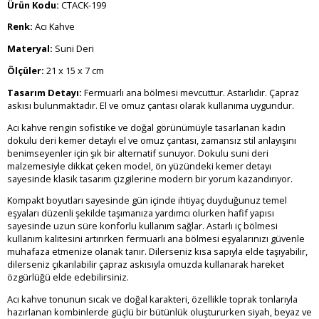
Ürün Kodu:
CTACK-199
Renk:
Acı Kahve
Materyal:
Suni Deri
Ölçüler:
21 x 15 x 7 cm
Tasarım Detayı:
Fermuarlı ana bölmesi mevcuttur. Astarlıdır. Çapraz
askısı bulunmaktadır. El ve omuz çantası olarak kullanıma uygundur.
Acı kahve rengin sofistike ve doğal görünümüyle tasarlanan kadın
dokulu deri kemer detaylı el ve omuz çantası, zamansız stil anlayışını
benimseyenler için şık bir alternatif sunuyor. Dokulu suni deri
malzemesiyle dikkat çeken model, ön yüzündeki kemer detayı
sayesinde klasik tasarım çizgilerine modern bir yorum kazandırıyor.
Kompakt boyutları sayesinde gün içinde ihtiyaç duyduğunuz temel
eşyaları düzenli şekilde taşımanıza yardımcı olurken hafif yapısı
sayesinde uzun süre konforlu kullanım sağlar. Astarlı iç bölmesi
kullanım kalitesini artırırken fermuarlı ana bölmesi eşyalarınızı güvenle
muhafaza etmenize olanak tanır. Dilerseniz kısa sapıyla elde taşıyabilir,
dilerseniz çıkarılabilir çapraz askısıyla omuzda kullanarak hareket
özgürlüğü elde edebilirsiniz.
Acı kahve tonunun sıcak ve doğal karakteri, özellikle toprak tonlarıyla
hazırlanan kombinlerde güçlü bir bütünlük oluştururken siyah, beyaz ve