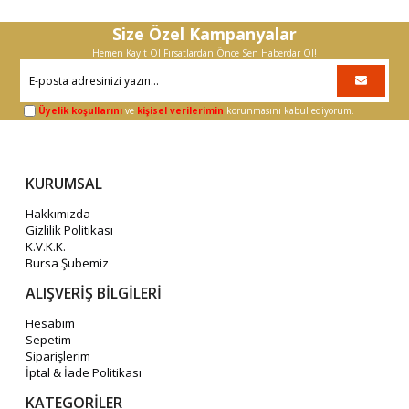
Size Özel Kampanyalar
Hemen Kayıt Ol Fırsatlardan Önce Sen Haberdar Ol!
Üyelik koşullarını
ve
kişisel verilerimin
korunmasını kabul ediyorum.
KURUMSAL
Hakkımızda
Gizlilik Politikası
K.V.K.K.
Bursa Şubemiz
ALIŞVERİŞ BİLGİLERİ
Hesabım
Sepetim
Siparişlerim
İptal & İade Politikası
KATEGORİLER