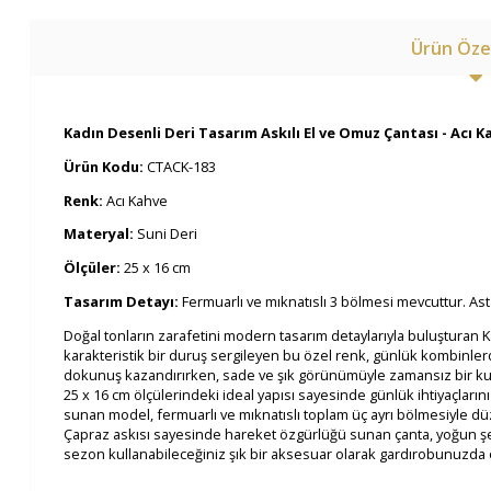
Ürün Özel
Kadın Desenli Deri Tasarım Askılı El ve Omuz Çantası - Acı K
Ürün Kodu:
CTACK-183
Renk:
Acı Kahve
Materyal:
Suni Deri
Ölçüler:
25 x 16 cm
Tasarım Detayı:
Fermuarlı ve mıknatıslı 3 bölmesi mevcuttur. As
Doğal tonların zarafetini modern tasarım detaylarıyla buluşturan 
karakteristik bir duruş sergileyen bu özel renk, günlük kombinlerde
dokunuş kazandırırken, sade ve şık görünümüyle zamansız bir kul
25 x 16 cm ölçülerindeki ideal yapısı sayesinde günlük ihtiyaçlarınız
sunan model, fermuarlı ve mıknatıslı toplam üç ayrı bölmesiyle düzen
Çapraz askısı sayesinde hareket özgürlüğü sunan çanta, yoğun şeh
sezon kullanabileceğiniz şık bir aksesuar olarak gardırobunuzda ö