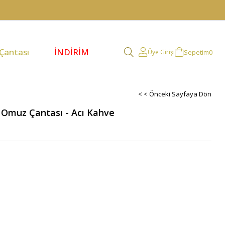
 Çantası
İNDİRİM
Sepetim
0
Üye Girişi
< < Önceki Sayfaya Dön
e Omuz Çantası - Acı Kahve