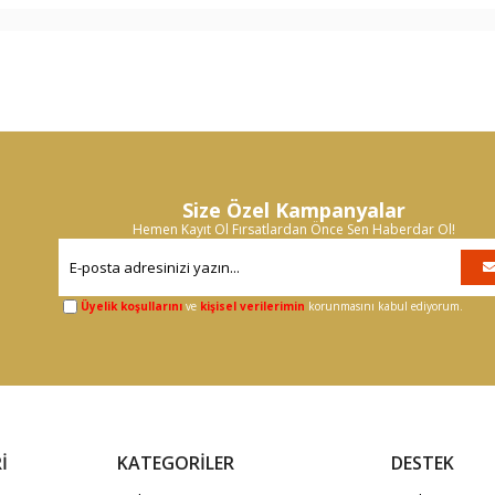
Size Özel Kampanyalar
Hemen Kayıt Ol Fırsatlardan Önce Sen Haberdar Ol!
Üyelik koşullarını
ve
kişisel verilerimin
korunmasını kabul ediyorum.
İ
KATEGORİLER
DESTEK