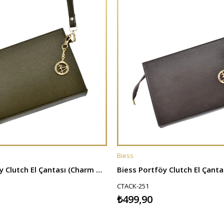
Biess
E
SEPETE EKLE
Biess Portföy Clutch El Çantası (Charm Hediyeli) - Haki
CTACK-251
₺499,90