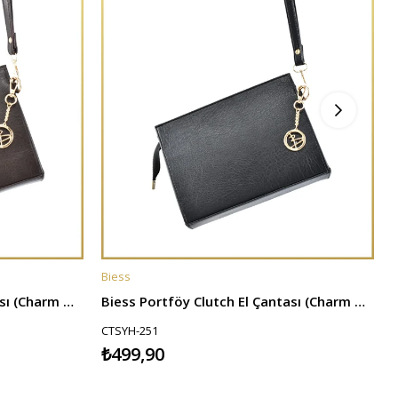
Biess
B
SEPETE EKLE
Biess Portföy Clutch El Çantası (Charm Hediyeli) - Acı Kahve
Biess Portföy Clutch El Çantası (Charm Hediyeli) - Siyah
CTSYH-251
₺499,90