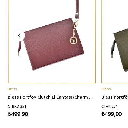
Biess
Biess
SEPETE EKLE
SEPETE EKL
Biess Portföy Clutch El Çantası (Charm Hediyeli) - Bordo
CTBRD-251
CTHK-251
₺499,90
₺499,90