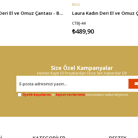
Biriz
E
SEPETE EKLE
Laura Kadın Deri El ve Omuz Çantası - Bordo
Laura Kadın Deri El ve Omuz Ç
CTBJ-44
₺489,90
Size Özel Kampanyalar
Hemen Kayıt Ol Fırsatlardan Önce Sen Haberdar Ol!
Üyelik koşullarını
ve
kişisel verilerimin
korunmasını kabul ediyorum.