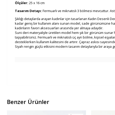
Ölçüler:
25 x 16 cm
Tasarım Detayı:
Fermuarlı ve mıknatıslı 3 bölmesi mevcuttur. As
Şıklığı detaylarda arayan kadınlar için tasarlanan Kadın Desenli 
kadar geniş bir kullanım alanı sunan model, sade görünümüne harek
kadınların favori aksesuarları arasında yer almaya adaydır.
Suni deri materyaliyle üretilen model hem şık bir görünüm sunar hem
taşıyabilirsiniz. Fermuarlı ve mıknatıslı üç ayrı bölme, kişisel eşya
desteklerken kullanım kalitesini de artırır. Çapraz askısı sayesi
Siyah rengin güçlü etkisini modern tasarım detaylarıyla bir araya ge
Benzer Ürünler