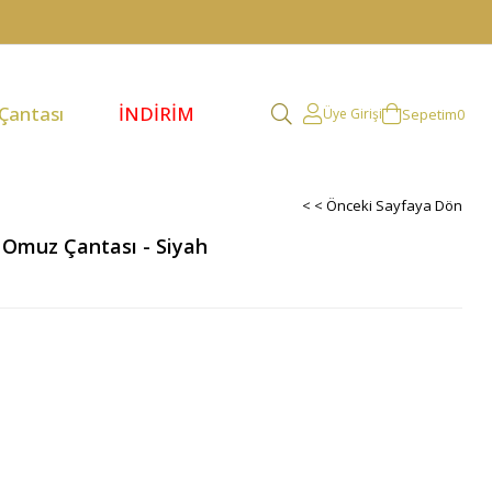
 Çantası
İNDİRİM
Sepetim
0
Üye Girişi
< < Önceki Sayfaya Dön
e Omuz Çantası - Siyah