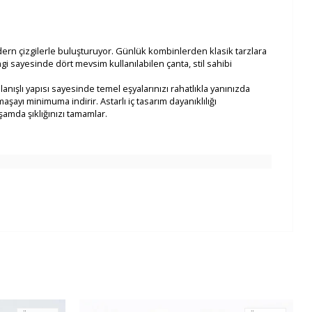
dern çizgilerle buluşturuyor. Günlük kombinlerden klasik tarzlara
 sayesinde dört mevsim kullanılabilen çanta, stil sahibi
nışlı yapısı sayesinde temel eşyalarınızı rahatlıkla yanınızda
aşayı minimuma indirir. Astarlı iç tasarım dayanıklılığı
amda şıklığınızı tamamlar.