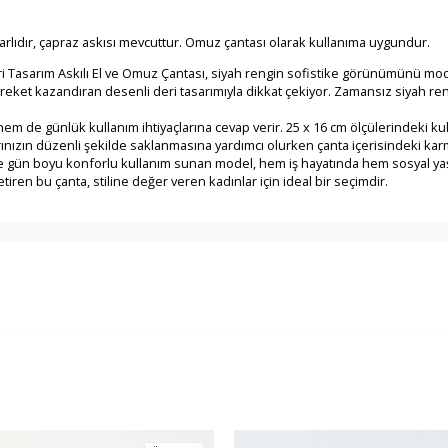
tarlıdır, çapraz askısı mevcuttur. Omuz çantası olarak kullanıma uygundur.
Deri Tasarım Askılı El ve Omuz Çantası, siyah rengin sofistike görünümünü mo
et kazandıran desenli deri tasarımıyla dikkat çekiyor. Zamansız siyah rengi
 de günlük kullanım ihtiyaçlarına cevap verir. 25 x 16 cm ölçülerindeki kulla
larınızın düzenli şekilde saklanmasına yardımcı olurken çanta içerisindeki karm
nde gün boyu konforlu kullanım sunan model, hem iş hayatında hem sosyal yaş
tiren bu çanta, stiline değer veren kadınlar için ideal bir seçimdir.