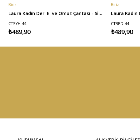
Biriz
Biriz
SEPETE EKLE
SEPETE EKL
Laura Kadın Deri El ve Omuz Çantası - Siyah
CTSYH-44
CTBRD-44
₺489,90
₺489,90