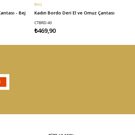
Biriz
B
SEPETE EKLE
antası - Bej
Kadın Bordo Deri El ve Omuz Çantası
CTBRD-43
₺469,90