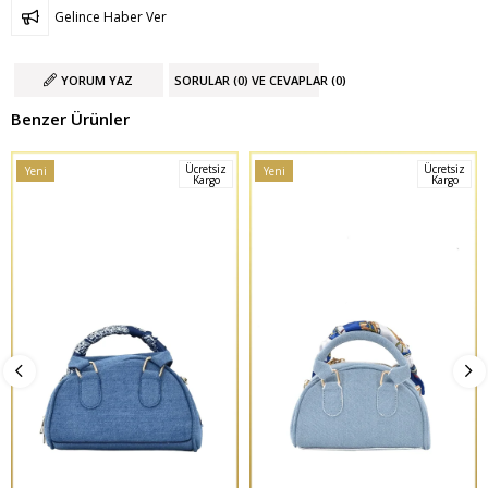
Gelince Haber Ver
YORUM YAZ
SORULAR (0) VE CEVAPLAR (0)
Benzer Ürünler
Ücretsiz
Ücretsiz
Yeni
Yeni
Kargo
Kargo
Ürün
Ürün