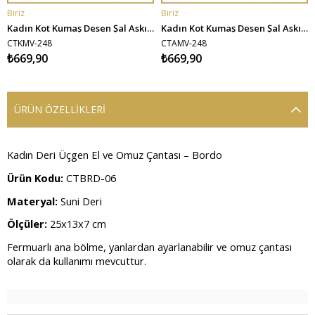
Biriz
Biriz
SEPETE EKLE
SEPETE EKLE
Kadın Kot Kumaş Desen Şal Askılı El ve Omuz Çantacı - Koyu Mavi
Kadın Kot Kumaş Desen Şal Askılı El ve Omuz Çantacı - Açık Mavi
CTKMV-248
CTAMV-248
₺669,90
₺669,90
ÜRÜN ÖZELLIKLERI
Kadın Deri Üçgen El ve Omuz Çantası – Bordo
Ürün Kodu:
CTBRD-06
Materyal:
Suni Deri
Ölçüler:
25x13x7 cm
Fermuarlı ana bölme, yanlardan ayarlanabilir ve omuz çantası
olarak da kullanımı mevcuttur.