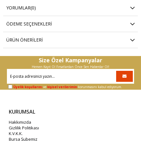
YORUMLAR
(0)
ÖDEME SEÇENEKLERI
ÜRÜN ÖNERILERI
Size Özel Kampanyalar
Hemen Kayıt Ol Fırsatlardan Önce Sen Haberdar Ol!
Üyelik koşullarını
ve
kişisel verilerimin
korunmasını kabul ediyorum.
KURUMSAL
Hakkımızda
Gizlilik Politikası
K.V.K.K.
Bursa Şubemiz