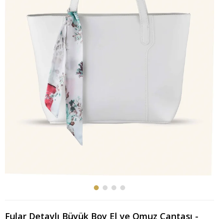
Fular Detaylı Büyük Boy El ve Omuz Çantası -