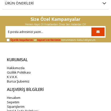
ÜRÜN ÖNERILERI
Size Özel Kampanyalar
Hemen Kayıt Ol Fırsatlardan Önce Sen Haberdar Ol!
Üyelik koşullarını
ve
kişisel verilerimin
korunmasını kabul ediyorum.
KURUMSAL
Hakkımızda
Gizlilik Politikası
K.V.K.K.
Bursa Şubemiz
ALIŞVERİŞ BİLGİLERİ
Hesabım
Sepetim
Siparişlerim
İptal & İade Politikası