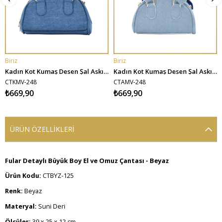
Biriz
Biriz
SEPETE EKLE
SEPETE EKLE
Kadın Kot Kumaş Desen Şal Askılı El ve Omuz Çantacı - Koyu Mavi
Kadın Kot Kumaş Desen Şal Askılı El ve Omuz Çantacı - Açık Mavi
CTKMV-248
CTAMV-248
₺669,90
₺669,90
ÜRÜN ÖZELLIKLERI
Fular Detaylı Büyük Boy El ve Omuz Çantası - Beyaz
Ürün Kodu:
CTBYZ-125
Renk:
Beyaz
Materyal:
Suni Deri
Ölçüler:
39 x 25 x 12 cm