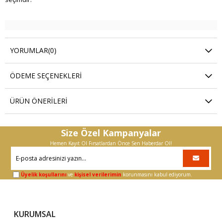
YORUMLAR
(0)
ÖDEME SEÇENEKLERI
ÜRÜN ÖNERILERI
Size Özel Kampanyalar
Hemen Kayıt Ol Fırsatlardan Önce Sen Haberdar Ol!
Üyelik koşullarını
ve
kişisel verilerimin
korunmasını kabul ediyorum.
KURUMSAL