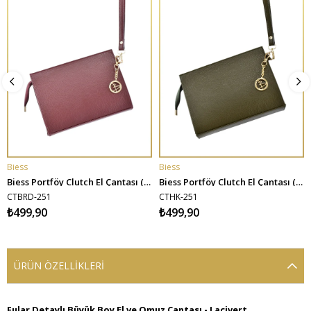
Biess
Biess
SEPETE EKLE
SEPETE EKLE
Biess Portföy Clutch El Çantası (Charm Hediyeli) - Bordo
Biess Portföy Clutch El Çantası (Charm Hediyeli) - Haki
CTBRD-251
CTHK-251
₺499,90
₺499,90
ÜRÜN ÖZELLIKLERI
Fular Detaylı Büyük Boy El ve Omuz Çantası - Lacivert