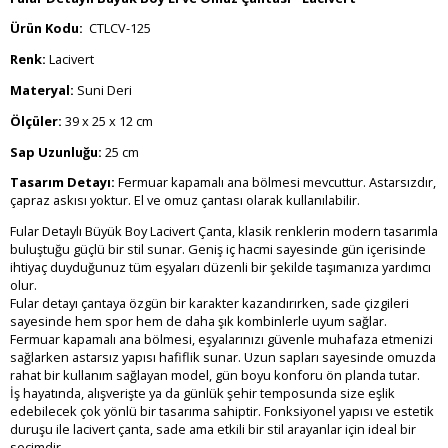
Ürün Kodu:
CTLCV-125
Renk:
Lacivert
Materyal:
Suni Deri
Ölçüler:
39 x 25 x 12 cm
Sap Uzunluğu:
25 cm
Tasarım Detayı:
Fermuar kapamalı ana bölmesi mevcuttur. Astarsızdır,
çapraz askısı yoktur. El ve omuz çantası olarak kullanılabilir.
Fular Detaylı Büyük Boy Lacivert Çanta, klasik renklerin modern tasarımla
buluştuğu güçlü bir stil sunar. Geniş iç hacmi sayesinde gün içerisinde
ihtiyaç duyduğunuz tüm eşyaları düzenli bir şekilde taşımanıza yardımcı
olur.
Fular detayı çantaya özgün bir karakter kazandırırken, sade çizgileri
sayesinde hem spor hem de daha şık kombinlerle uyum sağlar.
Fermuar kapamalı ana bölmesi, eşyalarınızı güvenle muhafaza etmenizi
sağlarken astarsız yapısı hafiflik sunar. Uzun sapları sayesinde omuzda
rahat bir kullanım sağlayan model, gün boyu konforu ön planda tutar.
İş hayatında, alışverişte ya da günlük şehir temposunda size eşlik
edebilecek çok yönlü bir tasarıma sahiptir. Fonksiyonel yapısı ve estetik
duruşu ile lacivert çanta, sade ama etkili bir stil arayanlar için ideal bir
seçimdir.