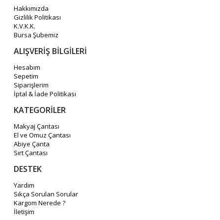
Hakkımızda
Gizlilik Politikası
K.V.K.K.
Bursa Şubemiz
ALIŞVERİŞ BİLGİLERİ
Hesabım
Sepetim
Siparişlerim
İptal & İade Politikası
KATEGORİLER
Makyaj Çantası
El ve Omuz Çantası
Abiye Çanta
Sırt Çantası
DESTEK
Yardım
Sıkça Sorulan Sorular
Kargom Nerede ?
İletişim