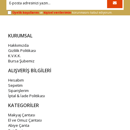
Üyelik koşullarını
ve
kişisel verilerimin
korunmasını kabul ediyorum.
KURUMSAL
Hakkımızda
Gizlilik Politikası
K.V.K.K.
Bursa Şubemiz
ALIŞVERİŞ BİLGİLERİ
Hesabım
Sepetim
Siparişlerim
İptal & İade Politikası
KATEGORİLER
Makyaj Çantası
El ve Omuz Çantası
Abiye Çanta