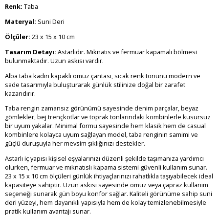
Renk:
Taba
Materyal:
Suni Deri
Ölçüler:
23 x 15 x 10 cm
Tasarım Detayı:
Astarlıdır. Mıknatıs ve fermuar kapamalı bölmesi
bulunmaktadır. Uzun askısı vardır.
Alba taba kadın kapaklı omuz çantası, sıcak renk tonunu modern ve
sade tasarımıyla buluşturarak günlük stilinize doğal bir zarafet
kazandırır.
Taba rengin zamansız görünümü sayesinde denim parçalar, beyaz
gömlekler, bej trençkotlar ve toprak tonlarındaki kombinlerle kusursuz
bir uyum yakalar. Minimal formu sayesinde hem klasik hem de casual
kombinlere kolayca uyum sağlayan model, taba renginin samimi ve
güçlü duruşuyla her mevsim şıklığınızı destekler.
Astarlı iç yapısı kişisel eşyalarınızı düzenli şekilde taşımanıza yardımcı
olurken, fermuar ve mıknatıslı kapama sistemi güvenli kullanım sunar.
23 x 15 x 10 cm ölçüleri günlük ihtiyaçlarınızı rahatlıkla taşıyabilecek ideal
kapasiteye sahiptir. Uzun askısı sayesinde omuz veya çapraz kullanım
seçeneği sunarak gün boyu konfor sağlar. Kaliteli görünüme sahip suni
deri yüzeyi, hem dayanıklı yapısıyla hem de kolay temizlenebilmesiyle
pratik kullanım avantajı sunar.