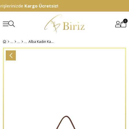
şlerinizde
Kargo Ücretsiz!
0
Alba Kadın Kapaklı Omuz Çantası - Taba