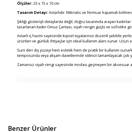
Ölçüler:
23 x 15 x 10 cm
Tasarım Detayı:
Astarlıdır. Mıknatıs ve fermuar kapamalı bölmes
Şıklığı gösterişli detaylarda değil, doğru tasarımda arayan kadınlar
tasarlanan Kadın Omuz Çantası, siyah rengin güçlü ve sofistike g
Astarlı iç hacmi sayesinde kişisel eşyalarınızı düzenli şekilde yerl
ürünleri ve günlük ihtiyaçlar için ideal kullanım alanı sunar. Uzu
Suni deri dış yüzeyi hem estetik hem de pratik bir kullanım sunark
temposunda veya akşam davetlerinde stilinizi tamamlayacak çok y
Zamansız siyah rengi sayesinde modası geçmeyen bir aksesuar aray
Benzer Ürünler