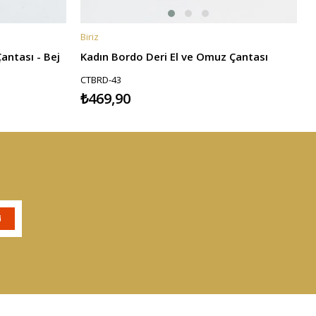
Biriz
B
SEPETE EKLE
antası - Bej
Kadın Bordo Deri El ve Omuz Çantası
CTBRD-43
₺469,90