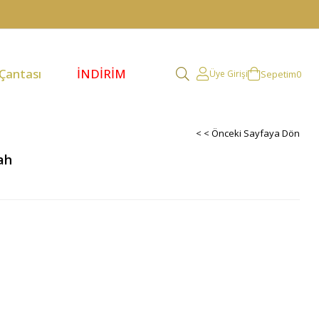
 Çantası
İNDİRİM
Sepetim
0
Üye Girişi
< < Önceki Sayfaya Dön
ah