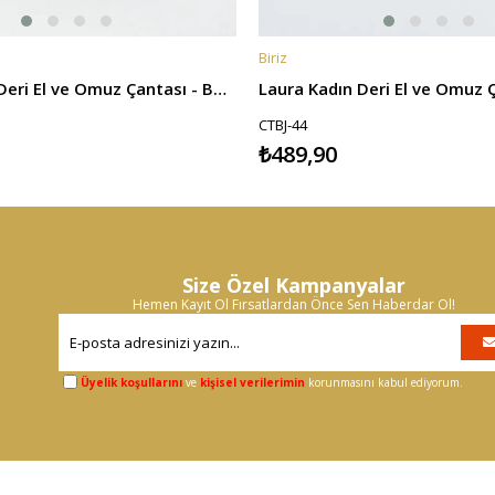
Biriz
E
SEPETE EKLE
Laura Kadın Deri El ve Omuz Çantası - Bordo
Laura Kadın Deri El ve Omuz Ç
CTBJ-44
₺489,90
Size Özel Kampanyalar
Hemen Kayıt Ol Fırsatlardan Önce Sen Haberdar Ol!
Üyelik koşullarını
ve
kişisel verilerimin
korunmasını kabul ediyorum.