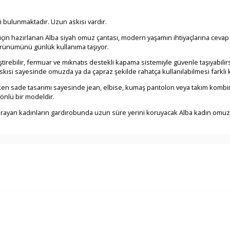
i bulunmaktadır. Uzun askısı vardır.
 için hazırlanan Alba siyah omuz çantası, modern yaşamın ihtiyaçlarına cevap ve
örünümünü günlük kullanıma taşıyor.
eştirebilir, fermuar ve mıknatıs destekli kapama sistemiyle güvenle taşıyabilir
n askısı sayesinde omuzda ya da çapraz şekilde rahatça kullanılabilmesi farkl
en sade tasarımı sayesinde jean, elbise, kumaş pantolon veya takım kombinler
önlü bir modeldir.
an kadınların gardırobunda uzun süre yerini koruyacak Alba kadın omuz çan