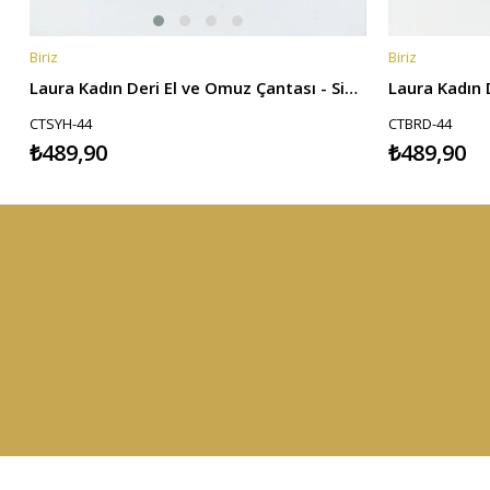
Biriz
Biriz
SEPETE EKLE
SEPETE EKL
Laura Kadın Deri El ve Omuz Çantası - Siyah
CTSYH-44
CTBRD-44
₺489,90
₺489,90