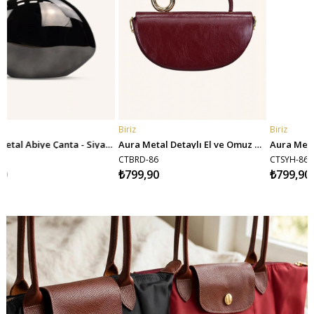
Biriz
Biriz
SEPETE EKLE
SEPETE EKLE
t Yansımalı)
Aura Metal Detaylı El ve Omuz Çantası - Bordo
Aura Metal Detaylı El ve Omuz Çantası - Siyah
CTBRD-86
CTSYH-86
₺799,90
₺799,90