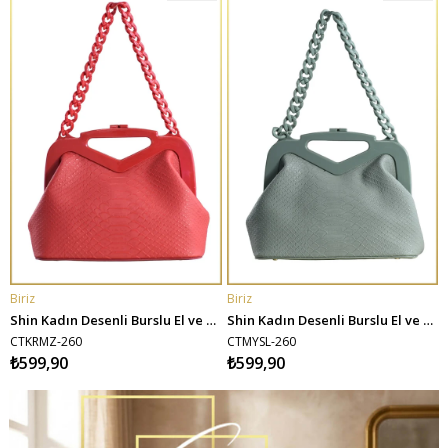
Ürün
Ürün
Biriz
Biriz
B
SEPETE EKLE
SEPETE EKLE
Shin Kadın Desenli Burslu El ve Omuz Çantası - Kırmızı
Shin Kadın Desenli Burslu El ve Omuz Çantası - Mint Yeşili
CTKRMZ-260
CTMYSL-260
₺599,90
₺599,90