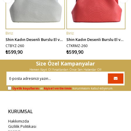
Biriz
Biriz
Bi
SEPETE EKLE
SEPETE EKLE
i Burslu El ve Omuz Çantası - Taba
Shin Kadın Desenli Burslu El ve Omuz Çantası - Beyaz
Shin Kadın Desenli Burslu El ve Omuz Çantası - Kırmızı
CTBYZ-260
CTKRMZ-260
C
₺599,90
₺599,90
₺
Size Özel Kampanyalar
Hemen Kayıt Ol Fırsatlardan Önce Sen Haberdar Ol!
Üyelik koşullarını
ve
kişisel verilerimin
korunmasını kabul ediyorum.
KURUMSAL
Hakkımızda
Gizlilik Politikası