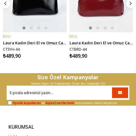
Biriz
Biriz
SEPETE EKLE
SEPETE EKLE
Laura Kadın Deri El ve Omuz Çantası - Siyah
Laura Kadın Deri El ve Omuz Çantası - Bordo
CTSYH-44
CTBRD-44
₺489,90
₺489,90
Size Özel Kampanyalar
Hemen Kayıt Ol Fırsatlardan Önce Sen Haberdar Ol!
Üyelik koşullarını
ve
kişisel verilerimin
korunmasını kabul ediyorum.
KURUMSAL