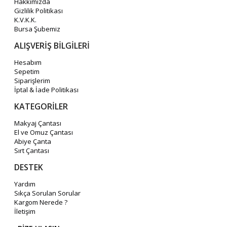
Hakkımızda
Gizlilik Politikası
K.V.K.K.
Bursa Şubemiz
ALIŞVERİŞ BİLGİLERİ
Hesabım
Sepetim
Siparişlerim
İptal & İade Politikası
KATEGORİLER
Makyaj Çantası
El ve Omuz Çantası
Abiye Çanta
Sırt Çantası
DESTEK
Yardım
Sıkça Sorulan Sorular
Kargom Nerede ?
İletişim