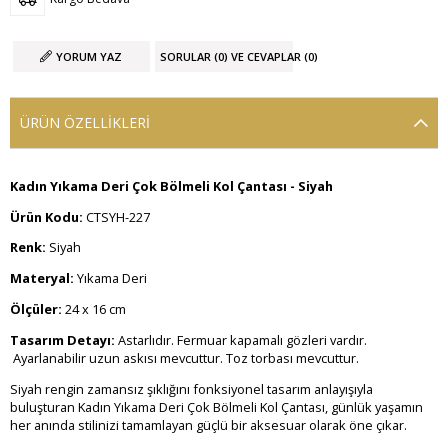
YORUM YAZ
SORULAR (0) VE CEVAPLAR (0)
ÜRÜN ÖZELLIKLERI
Kadın Yıkama Deri Çok Bölmeli Kol Çantası - Siyah
Ürün Kodu:
CTSYH-227
Renk:
Siyah
Materyal:
Yıkama Deri
Ölçüler:
24 x 16 cm
Tasarım Detayı:
Astarlıdır. Fermuar kapamalı gözleri vardır.
Ayarlanabilir uzun askısı mevcuttur. Toz torbası mevcuttur.
Siyah rengin zamansız şıklığını fonksiyonel tasarım anlayışıyla
buluşturan Kadın Yıkama Deri Çok Bölmeli Kol Çantası, günlük yaşamın
her anında stilinizi tamamlayan güçlü bir aksesuar olarak öne çıkar.