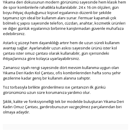
Yıkama deri dokusunun modern görünümü sayesinde hem klasik hem
de spor kombinlerle rahatlıkla kullanılabilir. 24 x 16 cm ölçüleri, gün
boyu ihtiyaç duyduğunuz kişisel eşyalarınızı düzenli bir şekilde
taşımanız için ideal bir kullanım alanı sunar. Fermuar kapamalı çok
bölmeli iç yapısı sayesinde telefon, cüzdan, anahtar, kozmetik ürünleri
ve diğer günlük eşyalarınızı birbirine karıştırmadan güvenle muhafaza
edebilirsiniz.
Astarlı iç yüzeyi hem dayanıklılığı artırır hem de uzun süreli kullanım
avantajı sağlar. Ayarlanabilir uzun askısı sayesinde ürünü ister kol
çantası ister omuz çantası olarak kullanabilir, gün içerisindeki
ihtiyaçlarınıza göre kolayca uyarlayabilirsiniz.
Zamansız siyah rengi sayesinde dört mevsim kullanıma uygun olan
Yıkama Deri Kadın Kol Çantası, ofis kombinlerinden hafta sonu şehir
gezilerine kadar geniş bir kullanım alanına sahiptir.
Toz torbasıyla birlikte gönderilmesi ise çantanızın ilk günkü
görünümünü uzun süre korumanıza yardımcı olur.
Şıklık, kalite ve fonksiyonelliği tek bir modelde buluşturan Yıkama Deri
Kadın Omuz Çantası, gardırobunuzun vazgeçilmez parçalarından biri
olmaya adaydır.