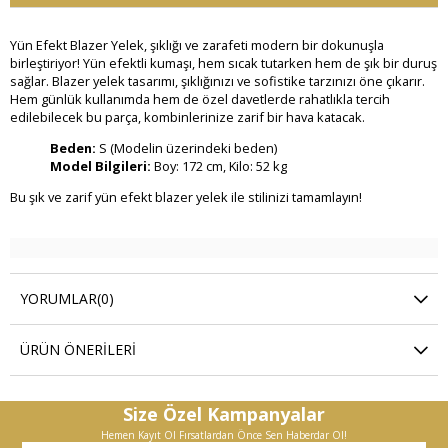
Yün Efekt Blazer Yelek, şıklığı ve zarafeti modern bir dokunuşla
birleştiriyor! Yün efektli kumaşı, hem sıcak tutarken hem de şık bir duruş
sağlar. Blazer yelek tasarımı, şıklığınızı ve sofistike tarzınızı öne çıkarır.
Hem günlük kullanımda hem de özel davetlerde rahatlıkla tercih
edilebilecek bu parça, kombinlerinize zarif bir hava katacak.
Beden:
S (Modelin üzerindeki beden)
Model Bilgileri:
Boy: 172 cm, Kilo: 52 kg
Bu şık ve zarif yün efekt blazer yelek ile stilinizi tamamlayın!
YORUMLAR
(0)
ÜRÜN ÖNERILERI
Size Özel Kampanyalar
Hemen Kayıt Ol Fırsatlardan Önce Sen Haberdar Ol!