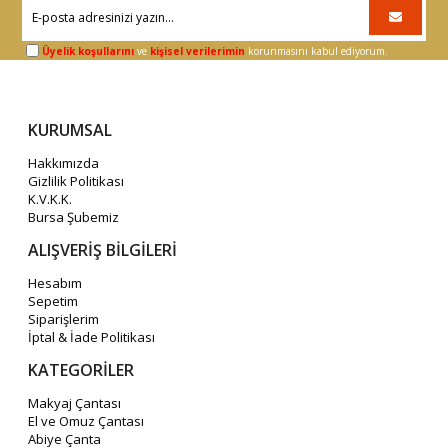
Üyelik koşullarını
ve
kişisel verilerimin
korunmasını kabul ediyorum.
KURUMSAL
Hakkımızda
Gizlilik Politikası
K.V.K.K.
Bursa Şubemiz
ALIŞVERİŞ BİLGİLERİ
Hesabım
Sepetim
Siparişlerim
İptal & İade Politikası
KATEGORİLER
Makyaj Çantası
El ve Omuz Çantası
Abiye Çanta