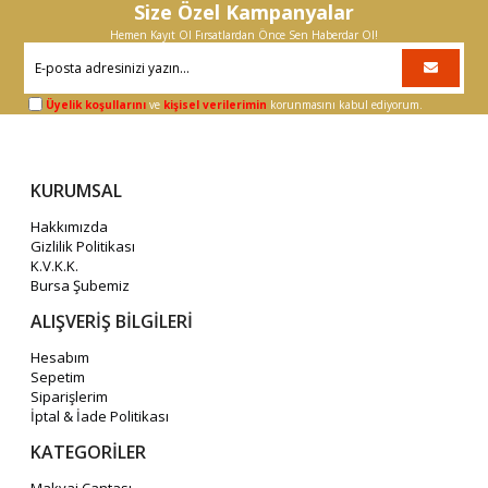
Size Özel Kampanyalar
Hemen Kayıt Ol Fırsatlardan Önce Sen Haberdar Ol!
Üyelik koşullarını
ve
kişisel verilerimin
korunmasını kabul ediyorum.
KURUMSAL
Hakkımızda
Gizlilik Politikası
K.V.K.K.
Bursa Şubemiz
ALIŞVERİŞ BİLGİLERİ
Hesabım
Sepetim
Siparişlerim
İptal & İade Politikası
KATEGORİLER