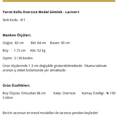
Yarım Kollu Oversize Modal Gömlek - Lacivert
Stok Kodu: 411
Manken Ölçüleri;
Göğüs: 83 cm Bel: 64 cm Basen: 93 cm
Boy : 1.72 cm Kilo: 52 kg
Giyimi: S / 36 beden
Ürün ölçülerinde 1-3 cm değişiklik gösterebilmektedir. Yıkama talimatı
ürünün iç etiket bölümünde yer almaktadır.
Ürün Özellikleri;
Boy Ölçüsü: Omuzdan 68 cm Kalıp: Oversize Kumaş Özelliği : % 100
Cotton
Biriz’in sezonun en trend modelleri ile tarzınızı yeniden keşfedin!