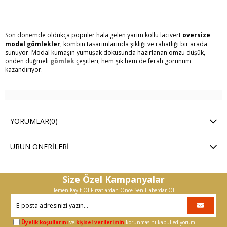
Son dönemde oldukça popüler hala gelen yarım kollu lacivert
oversize
modal gömlekler
, kombin tasarımlarında şıklığı ve rahatlığı bir arada
sunuyor. Modal kumaşın yumuşak dokusunda hazırlanan omzu düşük,
önden düğmeli
gömlek
çeşitleri, hem şık hem de ferah görünüm
kazandırıyor.
YORUMLAR
(0)
ÜRÜN ÖNERILERI
Size Özel Kampanyalar
Hemen Kayıt Ol Fırsatlardan Önce Sen Haberdar Ol!
Üyelik koşullarını
ve
kişisel verilerimin
korunmasını kabul ediyorum.