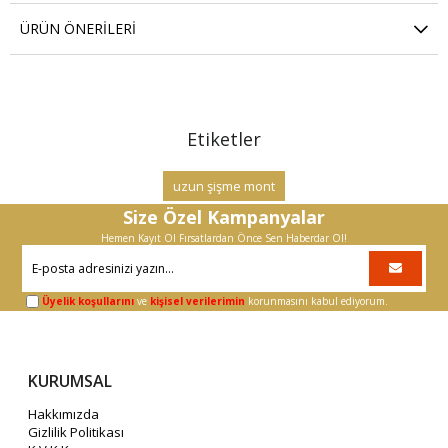
ÜRÜN ÖNERILERI
Etiketler
uzun şişme mont
Size Özel Kampanyalar
Hemen Kayıt Ol Fırsatlardan Önce Sen Haberdar Ol!
Üyelik koşullarını
ve
kişisel verilerimin
korunmasını kabul ediyorum.
KURUMSAL
Hakkımızda
Gizlilik Politikası