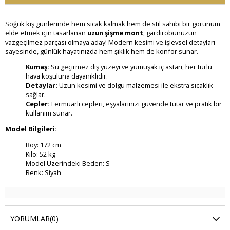
Soğuk kış günlerinde hem sıcak kalmak hem de stil sahibi bir görünüm
elde etmek için tasarlanan
uzun şişme mont
, gardırobunuzun
vazgeçilmez parçası olmaya aday! Modern kesimi ve işlevsel detayları
sayesinde, günlük hayatınızda hem şıklık hem de konfor sunar.
Kumaş:
Su geçirmez dış yüzeyi ve yumuşak iç astarı, her türlü
hava koşuluna dayanıklıdır.
Detaylar:
Uzun kesimi ve dolgu malzemesi ile ekstra sıcaklık
sağlar.
Cepler:
Fermuarlı cepleri, eşyalarınızı güvende tutar ve pratik bir
kullanım sunar.
Model Bilgileri:
Boy: 172 cm
Kilo: 52 kg
Model Üzerindeki Beden: S
Renk: Siyah
YORUMLAR
(0)