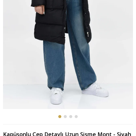
Kapüşonlu Cep Detaylı Uzun Şişme Mont - Siyah