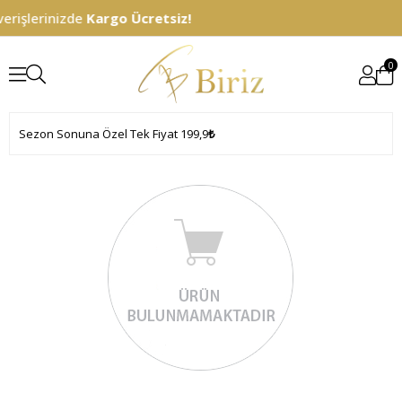
erişlerinizde
Kargo Ücretsiz!
0
Sezon Sonuna Özel Tek Fiyat 199,9
₺