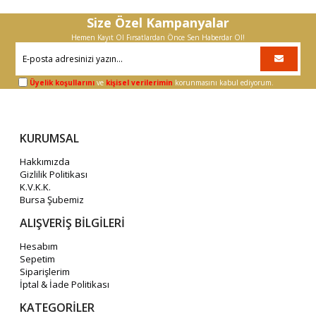
Size Özel Kampanyalar
Hemen Kayıt Ol Fırsatlardan Önce Sen Haberdar Ol!
Üyelik koşullarını
ve
kişisel verilerimin
korunmasını kabul ediyorum.
KURUMSAL
Hakkımızda
Gizlilik Politikası
K.V.K.K.
Bursa Şubemiz
ALIŞVERİŞ BİLGİLERİ
Hesabım
Sepetim
Siparişlerim
İptal & İade Politikası
KATEGORİLER