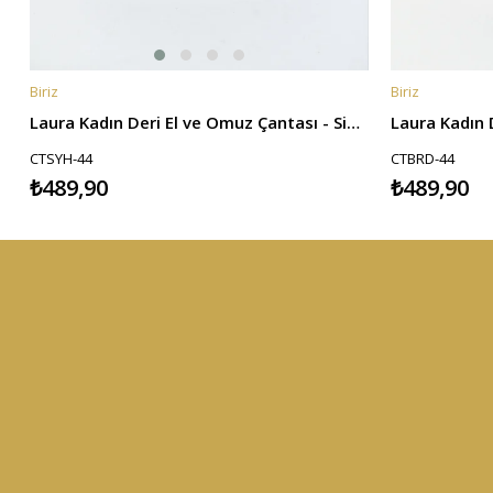
Biriz
Biriz
SEPETE EKLE
SEPETE EKL
Laura Kadın Deri El ve Omuz Çantası - Siyah
CTSYH-44
CTBRD-44
₺489,90
₺489,90