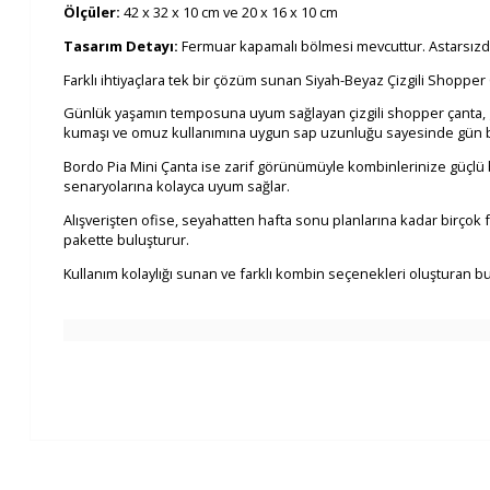
Ölçüler:
42 x 32 x 10 cm ve 20 x 16 x 10 cm
Tasarım Detayı:
Fermuar kapamalı bölmesi mevcuttur. Astarsızdır.
Farklı ihtiyaçlara tek bir çözüm sunan Siyah-Beyaz Çizgili Shopper
Günlük yaşamın temposuna uyum sağlayan çizgili shopper çanta, gen
kumaşı ve omuz kullanımına uygun sap uzunluğu sayesinde gün bo
Bordo Pia Mini Çanta ise zarif görünümüyle kombinlerinize güçlü bi
senaryolarına kolayca uyum sağlar.
Alışverişten ofise, seyahatten hafta sonu planlarına kadar birçok 
pakette buluşturur.
Kullanım kolaylığı sunan ve farklı kombin seçenekleri oluşturan bu 