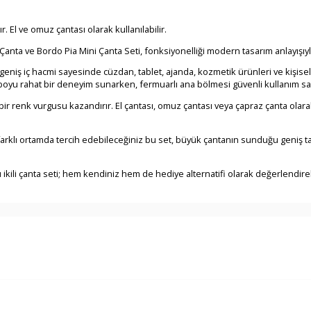
 El ve omuz çantası olarak kullanılabilir.
 Çanta ve Bordo Pia Mini Çanta Seti, fonksiyonelliği modern tasarım anlayışıy
iş iç hacmi sayesinde cüzdan, tablet, ajanda, kozmetik ürünleri ve kişisel 
yu rahat bir deneyim sunarken, fermuarlı ana bölmesi güvenli kullanım sa
r renk vurgusu kazandırır. El çantası, omuz çantası veya çapraz çanta olarak
farklı ortamda tercih edebileceğiniz bu set, büyük çantanın sunduğu geniş ta
ikili çanta seti; hem kendiniz hem de hediye alternatifi olarak değerlendireb