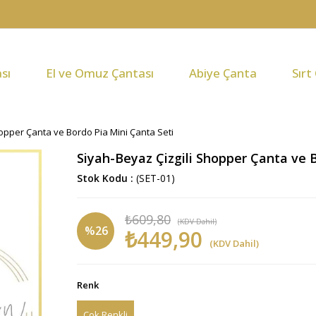
sı
El ve Omuz Çantası
Abiye Çanta
Sırt
hopper Çanta ve Bordo Pia Mini Çanta Seti
Siyah-Beyaz Çizgili Shopper Çanta ve 
Stok Kodu
(SET-01)
₺609,80
(KDV Dahil)
%
26
₺449,90
(KDV Dahil)
İndirim
Renk
Çok Renkli