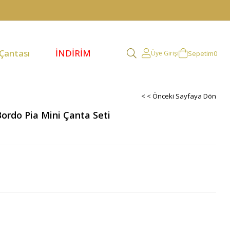
 Çantası
İNDİRİM
Sepetim
0
Üye Girişi
< < Önceki Sayfaya Dön
Bordo Pia Mini Çanta Seti