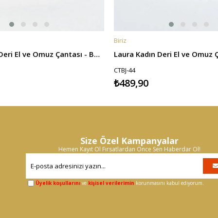
Biriz
E
SEPETE EKLE
Laura Kadın Deri El ve Omuz Çantası - Bordo
Laura Kadın Deri El ve Omuz Ç
CTBJ-44
₺489,90
Size Özel Kampanyalar
Hemen Kayıt Ol Fırsatlardan Önce Sen Haberdar Ol!
Üyelik koşullarını
ve
kişisel verilerimin
korunmasını kabul ediyorum.