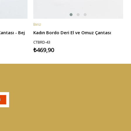
Biriz
B
SEPETE EKLE
antası - Bej
Kadın Bordo Deri El ve Omuz Çantası
CTBRD-43
₺469,90