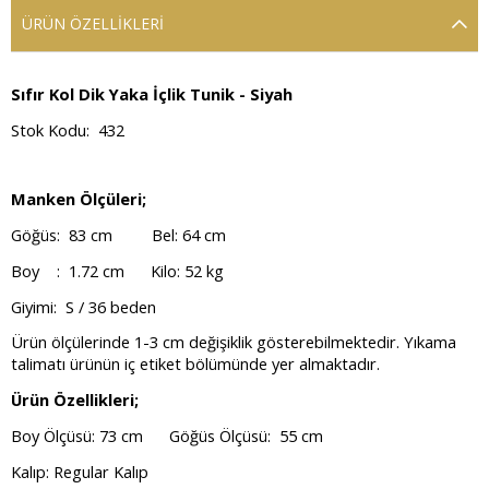
ÜRÜN ÖZELLIKLERI
Sıfır Kol Dik Yaka İçlik Tunik - Siyah
Stok Kodu: 432
Manken Ölçüleri;
Göğüs: 83 cm Bel: 64 cm
Boy : 1.72 cm Kilo: 52 kg
Giyimi: S / 36 beden
Ürün ölçülerinde 1-3 cm değişiklik gösterebilmektedir. Yıkama
talimatı ürünün iç etiket bölümünde yer almaktadır.
Ürün Özellikleri;
Boy Ölçüsü: 73 cm Göğüs Ölçüsü: 55 cm
Kalıp: Regular Kalıp