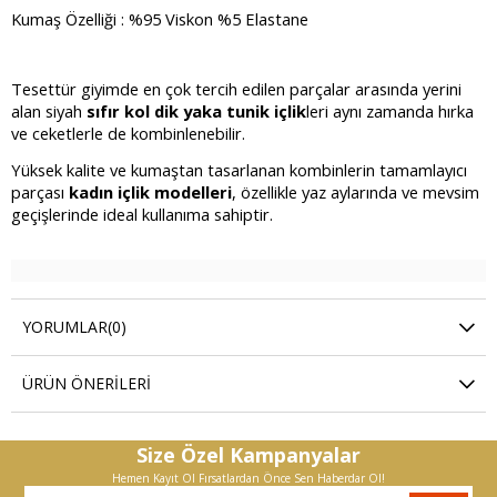
Kumaş Özelliği : %95 Viskon %5 Elastane
Tesettür giyimde en çok tercih edilen parçalar arasında yerini
alan siyah
sıfır kol dik yaka tunik içlik
leri aynı zamanda hırka
ve ceketlerle de kombinlenebilir.
Yüksek kalite ve kumaştan tasarlanan kombinlerin tamamlayıcı
parçası
kadın içlik modelleri
, özellikle yaz aylarında ve mevsim
geçişlerinde ideal kullanıma sahiptir.
YORUMLAR
(0)
ÜRÜN ÖNERILERI
Size Özel Kampanyalar
Hemen Kayıt Ol Fırsatlardan Önce Sen Haberdar Ol!