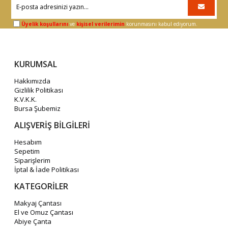
Üyelik koşullarını
ve
kişisel verilerimin
korunmasını kabul ediyorum.
KURUMSAL
Hakkımızda
Gizlilik Politikası
K.V.K.K.
Bursa Şubemiz
ALIŞVERİŞ BİLGİLERİ
Hesabım
Sepetim
Siparişlerim
İptal & İade Politikası
KATEGORİLER
Makyaj Çantası
El ve Omuz Çantası
Abiye Çanta