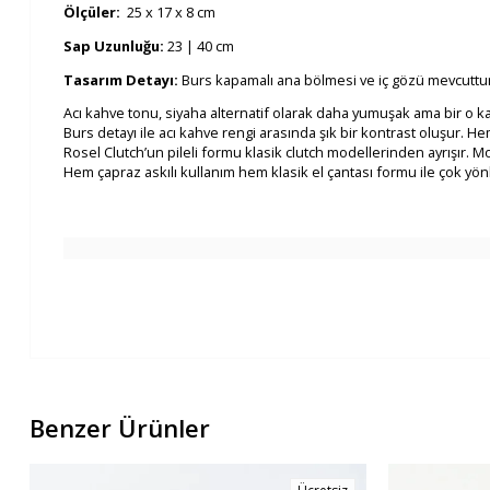
Ölçüler:
25 x 17 x 8 cm
Sap Uzunluğu:
23 | 40 cm
Tasarım Detayı:
Burs kapamalı ana bölmesi ve iç gözü mevcuttur. As
Acı kahve tonu, siyaha alternatif olarak daha yumuşak ama bir o k
Burs detayı ile acı kahve rengi arasında şık bir kontrast oluşur.
Rosel Clutch’un pileli formu klasik clutch modellerinden ayrışır.
Hem çapraz askılı kullanım hem klasik el çantası formu ile çok yönl
Benzer Ürünler