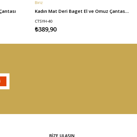
Biriz
B
SEPETE EKLE
Çantası
Kadın Mat Deri Baget El ve Omuz Çantası - Siyah
CTSYH-40
₺389,90
BİZE ULAŞIN