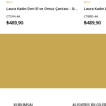
Biriz
Biriz
SEPETE EKLE
SEPETE EKL
Laura Kadın Deri El ve Omuz Çantası - Siyah
CTSYH-44
CTBRD-44
₺489,90
₺489,90
KURUMSAL
ALIŞVERİŞ BİLGİLER