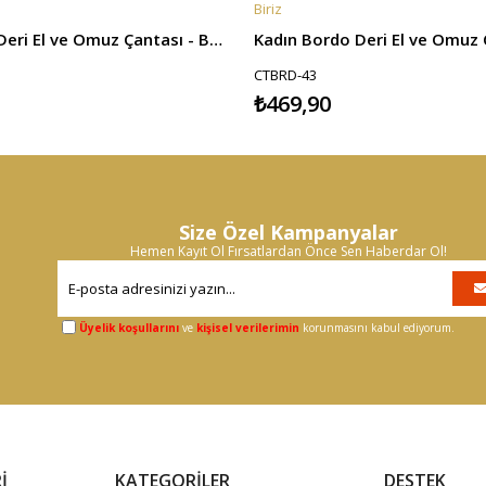
Biriz
E
SEPETE EKLE
Laura Kadın Deri El ve Omuz Çantası - Bordo
Kadın Bordo Deri El ve Omuz 
CTBRD-43
₺469,90
Size Özel Kampanyalar
Hemen Kayıt Ol Fırsatlardan Önce Sen Haberdar Ol!
Üyelik koşullarını
ve
kişisel verilerimin
korunmasını kabul ediyorum.
İ
KATEGORİLER
DESTEK