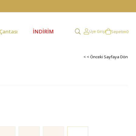
 Çantası
İNDİRİM
Sepetim
0
Üye Girişi
< < Önceki Sayfaya Dön