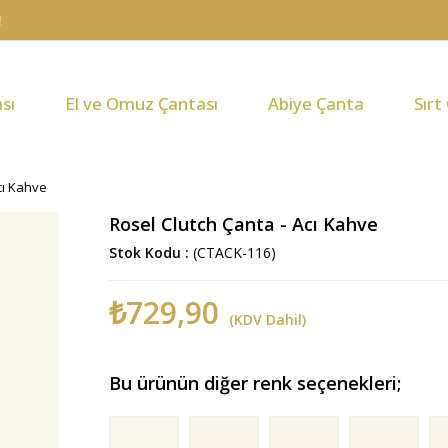
sı
El ve Omuz Çantası
Abiye Çanta
Sırt
cı Kahve
Rosel Clutch Çanta - Acı Kahve
Stok Kodu
(CTACK-116)
₺729,90
(KDV Dahil)
Bu ürünün diğer renk seçenekleri;