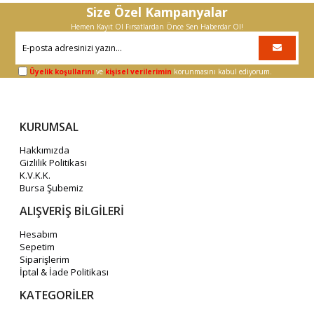
Size Özel Kampanyalar
Hemen Kayıt Ol Fırsatlardan Önce Sen Haberdar Ol!
Üyelik koşullarını
ve
kişisel verilerimin
korunmasını kabul ediyorum.
KURUMSAL
Hakkımızda
Gizlilik Politikası
K.V.K.K.
Bursa Şubemiz
ALIŞVERİŞ BİLGİLERİ
Hesabım
Sepetim
Siparişlerim
İptal & İade Politikası
KATEGORİLER