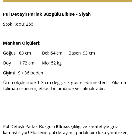
Pul Detaylı Parlak Büzgülü Elbise - Siyah
Stok Kodu: 256
Manken Ölçüleri;
Göğüs: 83 cm Bel: 64 cm Basen: 93 cm
Boy : 1.72 cm Kilo: 52 kg
Giyimi: S / 36 beden
Ürün ölçülerinde 1-3 cm değişiklik gösterebilmektedir. Yıkama
talimatı ürünün iç etiket bölümünde yer almaktadır.
Pul Detaylı Parlak Büzgülü
Elbise
, şıklığı ve zarafetiyle göz
kamaştırıyor! Elbisenin pul detayları, parlak bir doku yaratırken,