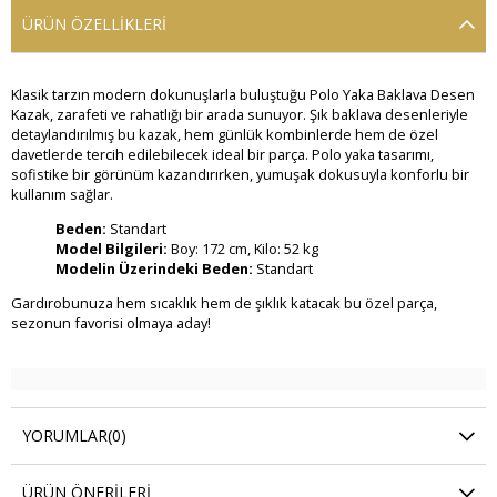
ÜRÜN ÖZELLIKLERI
Klasik tarzın modern dokunuşlarla buluştuğu Polo Yaka Baklava Desen
Kazak, zarafeti ve rahatlığı bir arada sunuyor. Şık baklava desenleriyle
detaylandırılmış bu kazak, hem günlük kombinlerde hem de özel
davetlerde tercih edilebilecek ideal bir parça. Polo yaka tasarımı,
sofistike bir görünüm kazandırırken, yumuşak dokusuyla konforlu bir
kullanım sağlar.
Beden:
Standart
Model Bilgileri:
Boy: 172 cm, Kilo: 52 kg
Modelin Üzerindeki Beden:
Standart
Gardırobunuza hem sıcaklık hem de şıklık katacak bu özel parça,
sezonun favorisi olmaya aday!
YORUMLAR
(0)
ÜRÜN ÖNERILERI