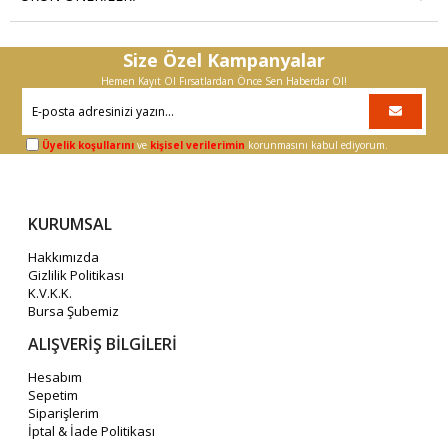
Size Özel Kampanyalar
Hemen Kayıt Ol Fırsatlardan Önce Sen Haberdar Ol!
Üyelik koşullarını
ve
kişisel verilerimin
korunmasını kabul ediyorum.
KURUMSAL
Hakkımızda
Gizlilik Politikası
K.V.K.K.
Bursa Şubemiz
ALIŞVERİŞ BİLGİLERİ
Hesabım
Sepetim
Siparişlerim
İptal & İade Politikası