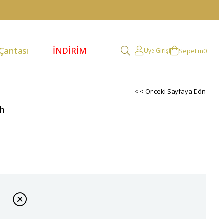
 Çantası
İNDİRİM
Sepetim
0
Üye Girişi
< < Önceki Sayfaya Dön
ah