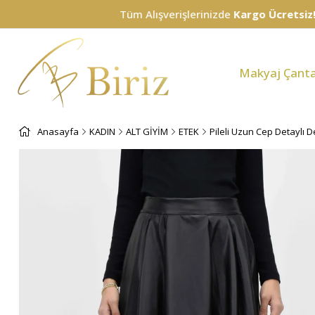
Tüm Alışverişlerinizde
Kargo Ücretsiz!
Makyaj Çanta
Anasayfa
KADIN
ALT GİYİM
ETEK
Pileli Uzun Cep Detaylı De