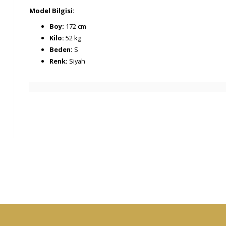
Model Bilgisi:
Boy:
172 cm
Kilo:
52 kg
Beden:
S
Renk:
Siyah