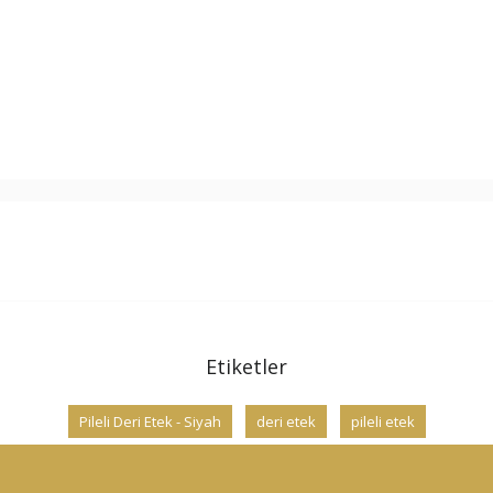
Etiketler
Pileli Deri Etek - Siyah
deri etek
pileli etek