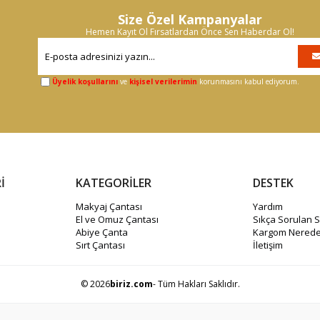
Size Özel Kampanyalar
Hemen Kayıt Ol Fırsatlardan Önce Sen Haberdar Ol!
Üyelik koşullarını
ve
kişisel verilerimin
korunmasını kabul ediyorum.
İ
KATEGORİLER
DESTEK
Makyaj Çantası
Yardım
El ve Omuz Çantası
Sıkça Sorulan S
Abiye Çanta
Kargom Nerede
Sırt Çantası
İletişim
© 2026
biriz.com
- Tüm Hakları Saklıdır.