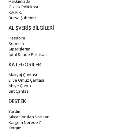
Hakkımızda
Gizlilik Politikası
K.V.K.K.
Bursa Şubemiz
ALIŞVERİŞ BİLGİLERİ
Hesabım
Sepetim
Siparişlerim
İptal & İade Politikası
KATEGORİLER
Makyaj Çantası
El ve Omuz Çantası
Abiye Çanta
Sırt Çantası
DESTEK
Yardım
Sıkça Sorulan Sorular
Kargom Nerede ?
İletişim