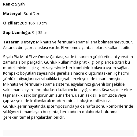
Renk:
Siyah
Materyal:
Suni Deri
Ölçüler:
20 x 16 x 10 cm
Sap Uzunluğu:
9 | 35 cm
Tasarım Detayı:
Mıknatıs ve fermuar kapamalı ana bölmesi mevcuttur.
Astarsızdır, çapraz askısı vardır. El ve omuz çantası olarak kullanılabilir.
Siyah Pia Mini El ve Omuz Çantası, sade tasarımın güçlü etkisini yansıtan
zamansız bir parçadır. Günlük kullanımda pratikliği ön planda tutan bu
model, minimal çizgileri sayesinde her kombinle kolayca uyum sağlar.
Kompakt boyutları sayesinde gereksiz hacim oluşturmazken, iç hacmi
günlük ihtiyaçlarınızı rahatlıkla taşıyabilecek şekilde tasarlanmıştır.
Mıknatıs ve fermuar kapama sistemi, eşyalarınızı güvenli bir şekilde
saklamanıza yardımcı olurken kullanım kolaylığı sunar. Kısa sapı ile elde
taşınarak klasik bir görünüm sunarken, uzun askısı ile omuzda veya
çapraz şekilde kullanılarak modern bir stil oluşturabilirsiniz.
Günlük şehir hayatında, iş temposunda ya da hafta sonu kombinlerinde
şıklığınızı tamamlayan bu çanta, her kadının dolabında bulunması
gereken temel parçalardan biridir.