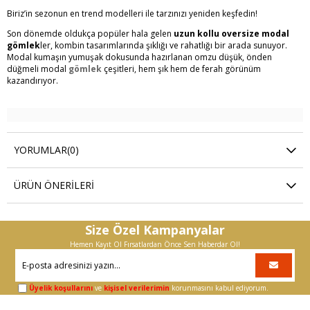
Biriz’in sezonun en trend modelleri ile tarzınızı yeniden keşfedin!
Son dönemde oldukça popüler hala gelen
uzun kollu oversize modal
gömlek
ler, kombin tasarımlarında şıklığı ve rahatlığı bir arada sunuyor.
Modal kumaşın yumuşak dokusunda hazırlanan omzu düşük, önden
düğmeli modal
gömlek
çeşitleri, hem şık hem de ferah görünüm
kazandırıyor.
YORUMLAR
(0)
ÜRÜN ÖNERILERI
Size Özel Kampanyalar
Hemen Kayıt Ol Fırsatlardan Önce Sen Haberdar Ol!
Üyelik koşullarını
ve
kişisel verilerimin
korunmasını kabul ediyorum.