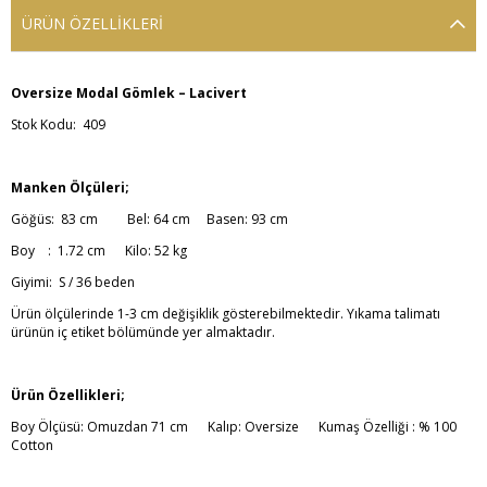
ÜRÜN ÖZELLIKLERI
Oversize Modal Gömlek – Lacivert
Stok Kodu: 409
Manken Ölçüleri;
Göğüs: 83 cm Bel: 64 cm Basen: 93 cm
Boy : 1.72 cm Kilo: 52 kg
Giyimi: S / 36 beden
Ürün ölçülerinde 1-3 cm değişiklik gösterebilmektedir. Yıkama talimatı
ürünün iç etiket bölümünde yer almaktadır.
Ürün Özellikleri;
Boy Ölçüsü: Omuzdan 71 cm
Kalıp: Oversize Kumaş Özelliği : % 100
Cotton