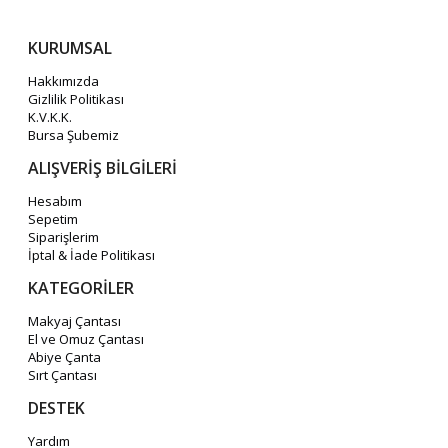
KURUMSAL
Hakkımızda
Gizlilik Politikası
K.V.K.K.
Bursa Şubemiz
ALIŞVERİŞ BİLGİLERİ
Hesabım
Sepetim
Siparişlerim
İptal & İade Politikası
KATEGORİLER
Makyaj Çantası
El ve Omuz Çantası
Abiye Çanta
Sırt Çantası
DESTEK
Yardım