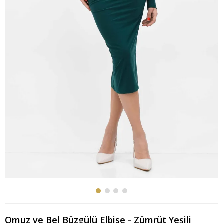
Omuz ve Bel Büzgülü Elbise - Zümrüt Yeşili