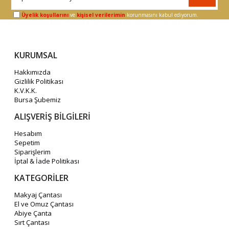
Üyelik koşullarını
ve
kişisel verilerimin
korunmasını kabul ediyorum.
KURUMSAL
Hakkımızda
Gizlilik Politikası
K.V.K.K.
Bursa Şubemiz
ALIŞVERİŞ BİLGİLERİ
Hesabım
Sepetim
Siparişlerim
İptal & İade Politikası
KATEGORİLER
Makyaj Çantası
El ve Omuz Çantası
Abiye Çanta
Sırt Çantası