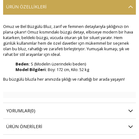
ÜRÜN ÖZELLIKLERI
Omuz ve Bel Büzgülü Bluz, zarif ve feminen detaylarıyla şıklığınızı ön
plana çıkarır! Omuz kısmındaki büzgü detayı, elbiseye modern bir hava
katarken, beldeki büzgü, vücuda oturan şık bir siluet yaratır. Hem
günlük kullanımlar hem de özel davetler için mükemmel bir seçenek
olan bu bluz, rahatlığı ve zarafeti birleştiriyor. Yumuşak kumaşı, şık ve
rahat bir stil arayanlar için ideal.
Beden:
S (Modelin üzerindeki beden)
Model Bilgileri:
Boy: 172 cm, Kilo: 52 kg
Bu büzgülü bluzla her anınızda şıklığı ve rahatlığı bir arada yaşayın!
YORUMLAR
(0)
ÜRÜN ÖNERILERI