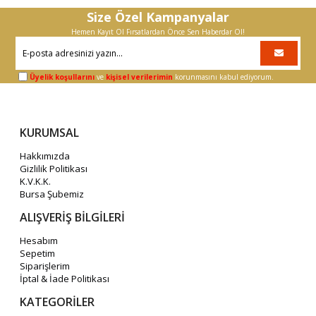
Size Özel Kampanyalar
Hemen Kayıt Ol Fırsatlardan Önce Sen Haberdar Ol!
Üyelik koşullarını
ve
kişisel verilerimin
korunmasını kabul ediyorum.
KURUMSAL
Hakkımızda
Gizlilik Politikası
K.V.K.K.
Bursa Şubemiz
ALIŞVERİŞ BİLGİLERİ
Hesabım
Sepetim
Siparişlerim
İptal & İade Politikası
KATEGORİLER