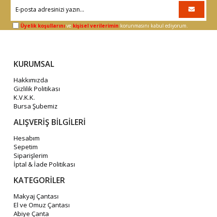
Üyelik koşullarını
ve
kişisel verilerimin
korunmasını kabul ediyorum.
KURUMSAL
Hakkımızda
Gizlilik Politikası
K.V.K.K.
Bursa Şubemiz
ALIŞVERİŞ BİLGİLERİ
Hesabım
Sepetim
Siparişlerim
İptal & İade Politikası
KATEGORİLER
Makyaj Çantası
El ve Omuz Çantası
Abiye Çanta