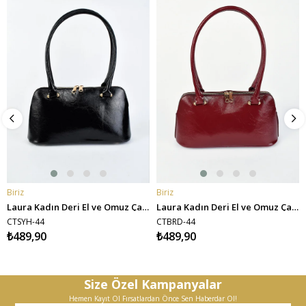
Biriz
Biriz
SEPETE EKLE
SEPETE EKLE
Laura Kadın Deri El ve Omuz Çantası - Siyah
Laura Kadın Deri El ve Omuz Çantası - Bordo
CTSYH-44
CTBRD-44
₺489,90
₺489,90
Size Özel Kampanyalar
Hemen Kayıt Ol Fırsatlardan Önce Sen Haberdar Ol!