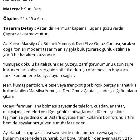
Materyal:
Suni Deri
Ölçüler:
21 x 15 x 6 cm
Tasarım Detayı:
Astarlıdır. Fermuar kapamalı üç ana gözü vardır.
Çapraz askısı mevcuttur.
Acı Kahve Marsilya Üç Bölmeli Yumuşak Deri El ve Omuz Çantası, sıcak ve
doğal tonları modern tasarım anlayışıyla buluşturarak günlük stilinize
güçlü bir karakter kazandırır.
Yumuşak dokulu kaliteli suni deri yüzeyi, zarif görünümünü uzun süre
korurken acı kahve renginin sofistike duruşu dört mevsim boyunca
farklı kombinlerle kolayca uyum sağlar.
Jean, kumaş pantolon, elbise veya trençkot gibi birçok parçayla rahatlıkla
kullanılabilen Marsilya Yumuşak Deri Omuz Çantası, sade şıklığı ön plana
çıkarır.
Üç ayrı fermuarlı ana bölmesi sayesinde telefon, cüzdan, anahtar,
makyaj malzemeleri ve diğer günlük ihtiyaçlarınızı düzenli şekilde
taşımanıza yardımcı olur. Astarlı iç yapısı hem kullanım konforunu artırır
hem de eşyalarınızı güvenle muhafaza eder.
Ayarlanabilir çapraz askısı sayesinde elde, omuzda veya çapraz
kullanım seçenekleri sunarak gün boyu rahat bir deneyim yaşatır. 21 x