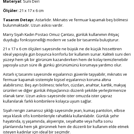
Materyal:
Suni Deri
Ölçüler:
21 x 17 x 6 cm
Tasarım Detayı:
Astarlıdır. Mıknatıs ve fermuar kapamalı beş bölmesi
bulunmaktadır. Uzun askısı vardır.
Marry Siyah Kadın Postacı Omuz Çantası, günlük kullanımın ihtiyaç
duyduğu fonksiyonelliği modern ve sade bir tasarımla buluşturur.
21 x 17 x 6 cm ölçüleri sayesinde ne büyük ne de küçük hissettiren
ideal yapısıyla gün boyunca konforlu bir kullanım sunar. Kaliteli suni deri
yüzeyi hem şık bir görünüm kazandırırken hem de kolay temizlenebilir
yapısıyla uzun süre ilk günkü görünümünü korumaya yardımcı olur.
Astarlı iç tasarımı sayesinde eşyalarınızı güvenle taşıyabilir, mıknatıs ve
fermuar kapamalı sistemiyle kişisel eşyalarınızı koruma altına
alabilirsiniz. Beş ayrı bölmesi; telefon, cüzdan, anahtar, kartlık, makyaj
ürünleri ve diğer günlük ihtiyaçlarınızı düzenli şekilde yerleştirmenize
olanak tanır. Uzun askısı sayesinde ister omuzda ister çapraz
kullanılarak farklı kombinlere kolayca uyum sağlar.
Siyah rengin zamansız şıklığı sayesinde jean, kumaş pantolon, elbise
veya klasik ofis kombinleriyle rahatlıkla kullanılabilir. Günlük şehir
hayatında, iş yaşamında, alışverişte, seyahatte veya hafta sonu
planlarında hem şık görünmek hem de düzenli bir kullanım elde etmek
isteyen kadınlar için ideal bir seçimdir.