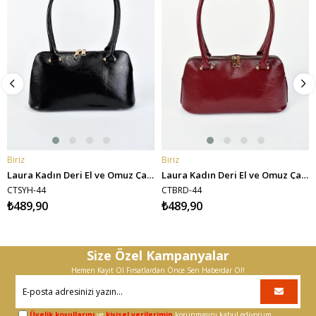
Biriz
Biriz
SEPETE EKLE
SEPETE EKLE
Laura Kadın Deri El ve Omuz Çantası - Siyah
Laura Kadın Deri El ve Omuz Çantası - Bordo
CTSYH-44
CTBRD-44
₺489,90
₺489,90
Size Özel Kampanyalar
Hemen Kayıt Ol Fırsatlardan Önce Sen Haberdar Ol!
Üyelik koşullarını
ve
kişisel verilerimin
korunmasını kabul ediyorum.