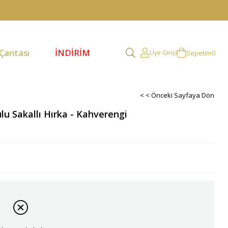
 Çantası
İNDİRİM
Sepetim
0
Üye Girişi
< < Önceki Sayfaya Dön
u Sakallı Hırka - Kahverengi