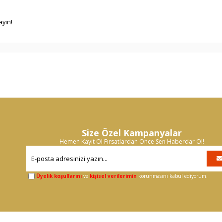
ayın!
Size Özel Kampanyalar
Hemen Kayıt Ol Fırsatlardan Önce Sen Haberdar Ol!
Üyelik koşullarını
ve
kişisel verilerimin
korunmasını kabul ediyorum.