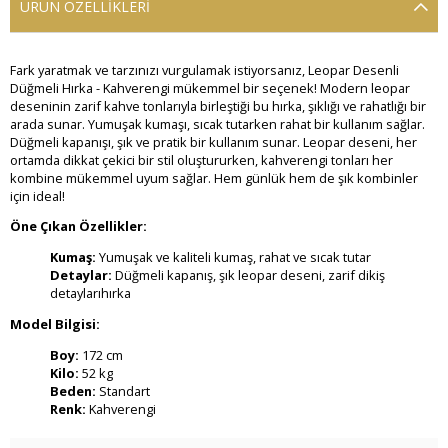
ÜRÜN ÖZELLIKLERI
Fark yaratmak ve tarzınızı vurgulamak istiyorsanız, Leopar Desenli
Düğmeli Hırka - Kahverengi mükemmel bir seçenek! Modern leopar
deseninin zarif kahve tonlarıyla birleştiği bu hırka, şıklığı ve rahatlığı bir
arada sunar. Yumuşak kumaşı, sıcak tutarken rahat bir kullanım sağlar.
Düğmeli kapanışı, şık ve pratik bir kullanım sunar. Leopar deseni, her
ortamda dikkat çekici bir stil oluştururken, kahverengi tonları her
kombine mükemmel uyum sağlar. Hem günlük hem de şık kombinler
için ideal!
Öne Çıkan Özellikler:
Kumaş:
Yumuşak ve kaliteli kumaş, rahat ve sıcak tutar
Detaylar:
Düğmeli kapanış, şık leopar deseni, zarif dikiş
detaylarıhırka
Model Bilgisi:
Boy:
172 cm
Kilo:
52 kg
Beden:
Standart
Renk:
Kahverengi