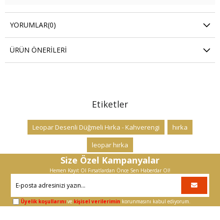
YORUMLAR
(0)
ÜRÜN ÖNERILERI
Etiketler
Leopar Desenli Düğmeli Hırka - Kahverengi
hırka
leopar hırka
Size Özel Kampanyalar
Hemen Kayıt Ol Fırsatlardan Önce Sen Haberdar Ol!
Üyelik koşullarını
ve
kişisel verilerimin
korunmasını kabul ediyorum.