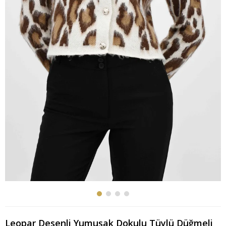
Leopar Desenli Yumuşak Dokulu Tüylü Düğmeli