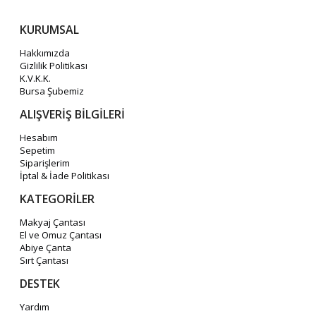
KURUMSAL
Hakkımızda
Gizlilik Politikası
K.V.K.K.
Bursa Şubemiz
ALIŞVERİŞ BİLGİLERİ
Hesabım
Sepetim
Siparişlerim
İptal & İade Politikası
KATEGORİLER
Makyaj Çantası
El ve Omuz Çantası
Abiye Çanta
Sırt Çantası
DESTEK
Yardım