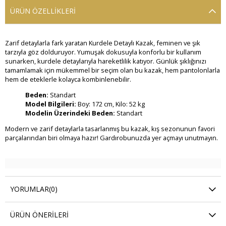
ÜRÜN ÖZELLIKLERI
Zarif detaylarla fark yaratan Kurdele Detaylı Kazak, feminen ve şık
tarzıyla göz dolduruyor. Yumuşak dokusuyla konforlu bir kullanım
sunarken, kurdele detaylarıyla hareketlilik katıyor. Günlük şıklığınızı
tamamlamak için mükemmel bir seçim olan bu kazak, hem pantolonlarla
hem de eteklerle kolayca kombinlenebilir.
Beden:
Standart
Model Bilgileri:
Boy: 172 cm, Kilo: 52 kg
Modelin Üzerindeki Beden:
Standart
Modern ve zarif detaylarla tasarlanmış bu kazak, kış sezonunun favori
parçalarından biri olmaya hazır! Gardırobunuzda yer açmayı unutmayın.
YORUMLAR
(0)
ÜRÜN ÖNERILERI