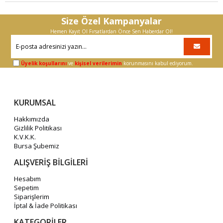
Size Özel Kampanyalar
Hemen Kayıt Ol Fırsatlardan Önce Sen Haberdar Ol!
Üyelik koşullarını
ve
kişisel verilerimin
korunmasını kabul ediyorum.
KURUMSAL
Hakkımızda
Gizlilik Politikası
K.V.K.K.
Bursa Şubemiz
ALIŞVERİŞ BİLGİLERİ
Hesabım
Sepetim
Siparişlerim
İptal & İade Politikası
KATEGORİLER