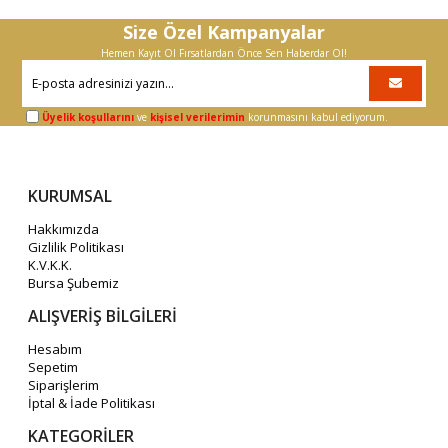
Size Özel Kampanyalar
Hemen Kayıt Ol Fırsatlardan Önce Sen Haberdar Ol!
Üyelik koşullarını
ve
kişisel verilerimin
korunmasını kabul ediyorum.
KURUMSAL
Hakkımızda
Gizlilik Politikası
K.V.K.K.
Bursa Şubemiz
ALIŞVERİŞ BİLGİLERİ
Hesabım
Sepetim
Siparişlerim
İptal & İade Politikası
KATEGORİLER