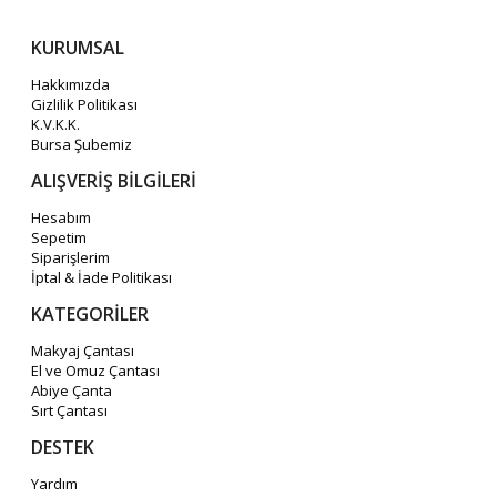
KURUMSAL
Hakkımızda
Gizlilik Politikası
K.V.K.K.
Bursa Şubemiz
ALIŞVERİŞ BİLGİLERİ
Hesabım
Sepetim
Siparişlerim
İptal & İade Politikası
KATEGORİLER
Makyaj Çantası
El ve Omuz Çantası
Abiye Çanta
Sırt Çantası
DESTEK
Yardım