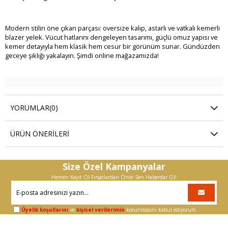
Modern stilin öne çıkan parçası: oversize kalıp, astarlı ve vatkalı kemerli
blazer yelek. Vücut hatlarını dengeleyen tasarımı, güçlü omuz yapısı ve
kemer detayıyla hem klasik hem cesur bir görünüm sunar. Gündüzden
geceye şıklığı yakalayın. Şimdi online mağazamızda!
YORUMLAR
(0)
ÜRÜN ÖNERILERI
Size Özel Kampanyalar
Hemen Kayıt Ol Fırsatlardan Önce Sen Haberdar Ol!
Üyelik koşullarını
ve
kişisel verilerimin
korunmasını kabul ediyorum.