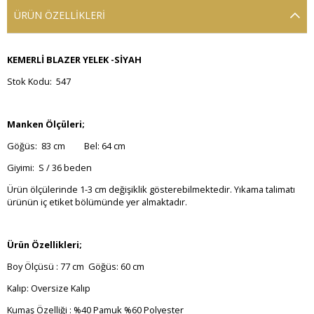
ÜRÜN ÖZELLIKLERI
KEMERLİ BLAZER YELEK -SİYAH
Stok Kodu: 547
Manken Ölçüleri;
Göğüs: 83 cm Bel: 64 cm
Giyimi: S / 36 beden
Ürün ölçülerinde 1-3 cm değişiklik gösterebilmektedir. Yıkama talimatı
ürünün iç etiket bölümünde yer almaktadır.
Ürün Özellikleri;
Boy Ölçüsü : 77 cm Göğüs: 60 cm
Kalıp: Oversize Kalıp
Kumaş Özelliği : %40 Pamuk %60 Polyester