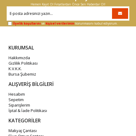
Hemen Kayıt Ol Fırsatlardan Önce Sen Haberdar Ol!
Üyelik koşullarını
ve
kişisel verilerimin
korunmasını kabul ediyorum.
KURUMSAL
Hakkımızda
Gizlilik Politikası
K.V.K.K.
Bursa Şubemiz
ALIŞVERİŞ BİLGİLERİ
Hesabım
Sepetim
Siparişlerim
İptal & İade Politikası
KATEGORİLER
Makyaj Çantası
El ve Omuz Çantası