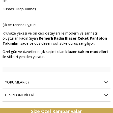
cm
Kumaş: Krep Kumaş
Şık ve tarzına uygun!
Kruvaze yakası ve ön cep detayları ile modern ve zarif stil
oluşturan kadın Siyah
Kemerli Kadın Blazer Ceket Pantolon
Takım
lar, sade ve düz deseni sofistike duruş sergiliyor.
Özel gün ve davetlerin şık seçimi olan
blazer takım modelleri
ile stilinizi yeniden yaratın.
YORUMLAR
(0)
ÜRÜN ÖNERILERI
Size Özel Kampanyalar