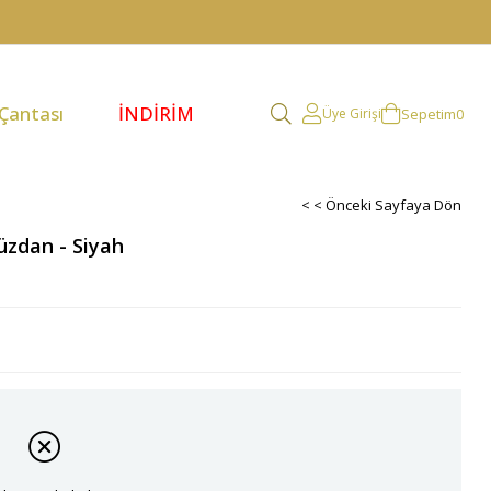
 Çantası
İNDİRİM
Sepetim
0
Üye Girişi
< < Önceki Sayfaya Dön
üzdan - Siyah