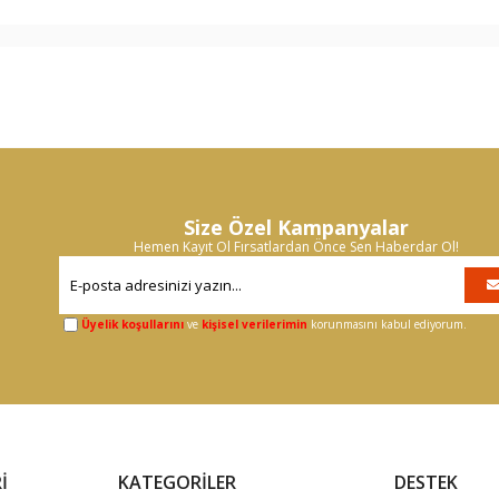
Size Özel Kampanyalar
Hemen Kayıt Ol Fırsatlardan Önce Sen Haberdar Ol!
Üyelik koşullarını
ve
kişisel verilerimin
korunmasını kabul ediyorum.
İ
KATEGORİLER
DESTEK