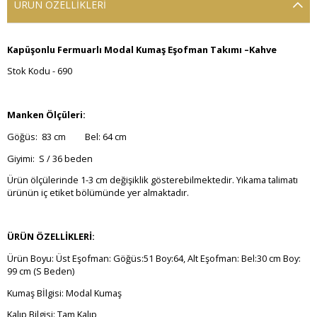
ÜRÜN ÖZELLIKLERI
Kapüşonlu Fermuarlı Modal Kumaş Eşofman Takımı –Kahve
Stok Kodu - 690
Manken Ölçüleri:
Göğüs: 83 cm Bel: 64 cm
Giyimi: S / 36 beden
Ürün ölçülerinde 1-3 cm değişiklik gösterebilmektedir. Yıkama talimatı
ürünün iç etiket bölümünde yer almaktadır.
ÜRÜN ÖZELLİKLERİ:
Ürün Boyu: Üst Eşofman: Göğüs:51 Boy:64, Alt Eşofman: Bel:30 cm Boy:
99 cm (S Beden)
Kumaş Bİlgisi: Modal Kumaş
Kalıp Bilgisi: Tam Kalıp