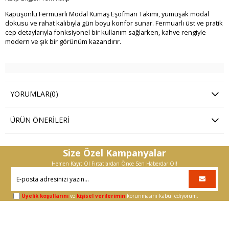
Kapüşonlu Fermuarlı Modal Kumaş Eşofman Takımı, yumuşak modal
dokusu ve rahat kalıbıyla gün boyu konfor sunar. Fermuarlı üst ve pratik
cep detaylarıyla fonksiyonel bir kullanım sağlarken, kahve rengiyle
modern ve şık bir görünüm kazandırır.
YORUMLAR
(0)
ÜRÜN ÖNERILERI
Size Özel Kampanyalar
Hemen Kayıt Ol Fırsatlardan Önce Sen Haberdar Ol!
Üyelik koşullarını
ve
kişisel verilerimin
korunmasını kabul ediyorum.