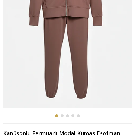
Kapüşonlu Fermuarlı Modal Kumaş Eşofman