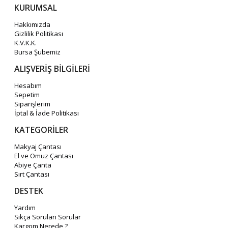
KURUMSAL
Hakkımızda
Gizlilik Politikası
K.V.K.K.
Bursa Şubemiz
ALIŞVERİŞ BİLGİLERİ
Hesabım
Sepetim
Siparişlerim
İptal & İade Politikası
KATEGORİLER
Makyaj Çantası
El ve Omuz Çantası
Abiye Çanta
Sırt Çantası
DESTEK
Yardım
Sıkça Sorulan Sorular
Kargom Nerede ?