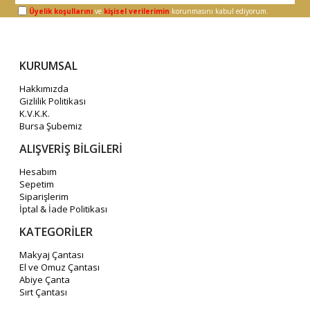
Üyelik koşullarını
ve
kişisel verilerimin
korunmasını kabul ediyorum.
KURUMSAL
Hakkımızda
Gizlilik Politikası
K.V.K.K.
Bursa Şubemiz
ALIŞVERİŞ BİLGİLERİ
Hesabım
Sepetim
Siparişlerim
İptal & İade Politikası
KATEGORİLER
Makyaj Çantası
El ve Omuz Çantası
Abiye Çanta
Sırt Çantası